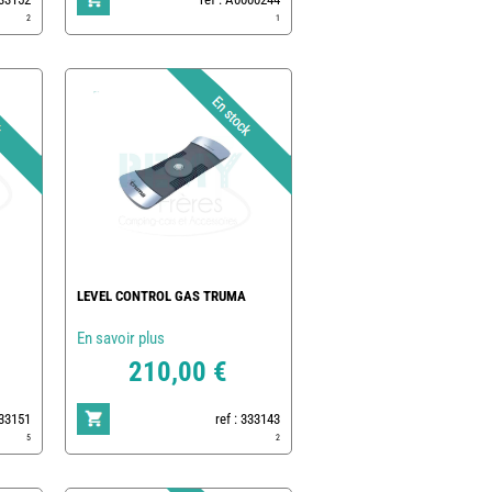
2
1
LEVEL CONTROL GAS TRUMA
En savoir plus
210,00 €
333151
ref : 333143
5
2