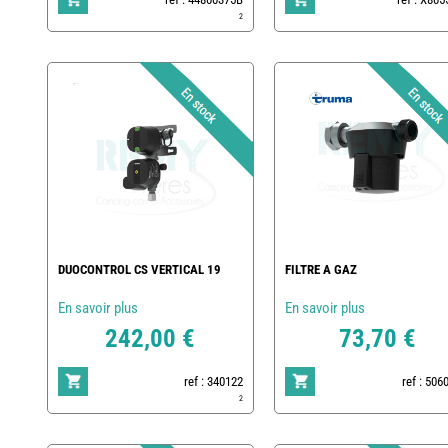
2
DUOCONTROL CS VERTICAL 19
FILTRE A GAZ
En savoir plus
En savoir plus
242,00 €
73,70 €
ref : 340122
ref : 506
2