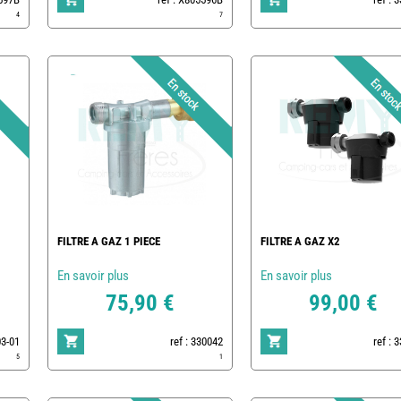
4
7
FILTRE A GAZ 1 PIECE
FILTRE A GAZ X2
En savoir plus
En savoir plus
75,90 €
99,00 €
03-01
ref : 330042
ref : 
5
1