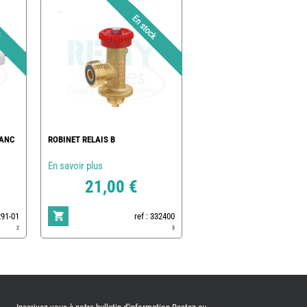
LANC
ROBINET RELAIS B
En savoir plus
21,00 €
291-01
ref : 332400
2
3