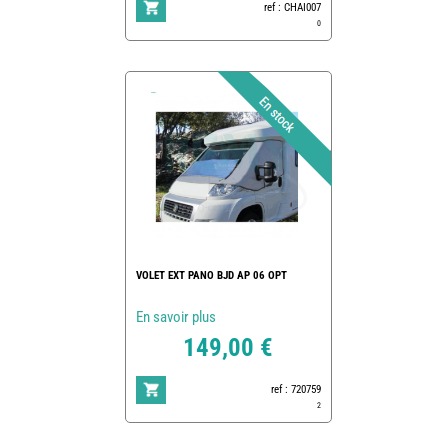
ref : CHAI007
0
VOLET EXT PANO BJD AP 06 OPT
En savoir plus
149,00 €
ref : 720759
2