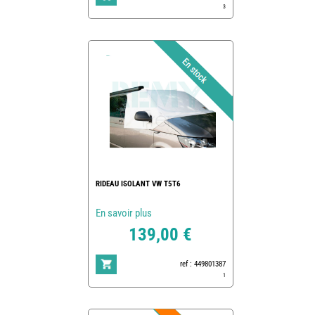
3
RIDEAU ISOLANT VW T5T6
En savoir plus
139,00 €
ref : 449801387
1