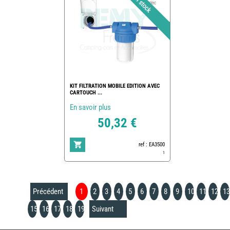
KIT FILTRATION MOBILE EDITION AVEC
CARTOUCH ...
En savoir plus
50,32 €
ref : EA3500
1
Précédent
1
2
3
4
5
6
7
8
9
10
11
12
13
15
16
17
18
19
Suivant