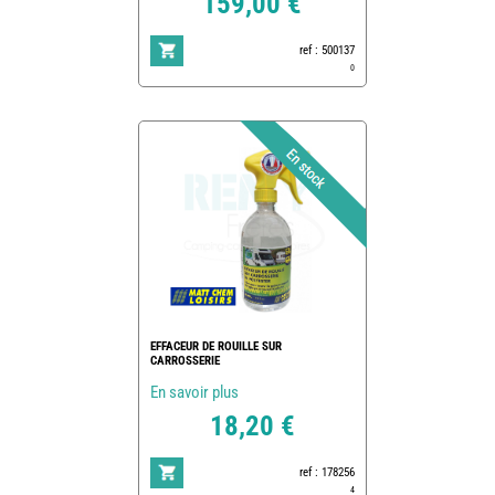
159,00 €
ref : 500137
0
EFFACEUR DE ROUILLE SUR
CARROSSERIE
En savoir plus
18,20 €
ref : 178256
4