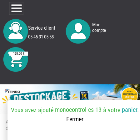
Mon
Service client
compte
05 45 31 05 58
168.00 €
monocontrol cs 19
panier
Vous avez ajouté
à votre
.
Fermer
Accueil
> Accessoires et pièces
détachées