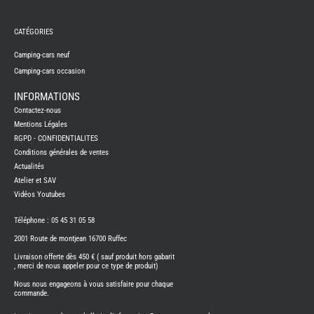
REMY
FRERES
CATÉGORIES
CAMPING-
CARS
NEUFS
Camping-cars neuf
Camping-cars occasion
CAMPING-
CAR
ADRIA
INFORMATIONS
CAMPING-
Contactez-nous
CAR
BENIMAR
Mentions Légales
RGPD - CONFIDENTIALITES
CAMPING-
CAR
Conditions générales de ventes
CARADO
Actualités
CAMPING-
CAR
Atelier et SAV
FLEURETTE
Vidéos Youtubes
CAMPING-
CAR
ITINEO
Téléphone : 05 45 31 05 58
CAMPING-
2001 Route de montjean 16700 Ruffec
CARS
OCCASION
Livraison offerte dès 450 € ( sauf produit hors gabarit
, merci de nous appeler pour ce type de produit)
CAMPING-
CAR
Nous nous engageons à vous satisfaire pour chaque
CARADO
commande.
FOURGONS/VANS