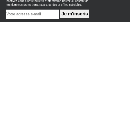
Inscrivez-vous à notre bulletin d'information Restez au courant de
NEUFS
nos dernières promotions, rabais, soldes et offres spéciales.
FOURGON
BENIMAR
FOURGON
DREAMER
FOURGON
FLORIUM
FOURGON
FREEDO
FOURGON
NOMADE
NATION
FOURGON
ROBETA
FOURGONS/VANS
OCCASION
ADRIA
BURSTNER
CARADO
KARMANN
MOBIL
PILOTE
ACCESSOIRES