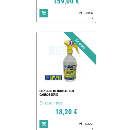
159,00 €
ref : 500137
0
EFFACEUR DE ROUILLE SUR
CARROSSERIE
En savoir plus
18,20 €
ref : 178256
4