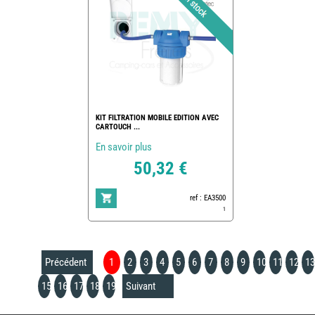
KIT FILTRATION MOBILE EDITION AVEC
CARTOUCH ...
En savoir plus
50,32 €
ref : EA3500
1
Précédent
1
2
3
4
5
6
7
8
9
10
11
12
13
15
16
17
18
19
Suivant