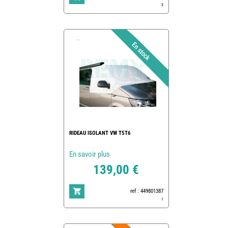
3
RIDEAU ISOLANT VW T5T6
En savoir plus
139,00 €
ref : 449801387
1