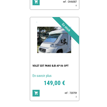
ref : CHAI007
0
VOLET EXT PANO BJD AP 06 OPT
En savoir plus
149,00 €
ref : 720759
2