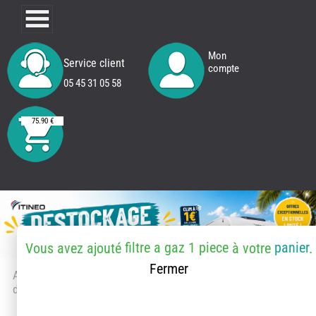
Mon
Service client
compte
05 45 31 05 58
75.90 €
filtre a gaz 1 piece
panier
Vous avez ajouté
à votre
.
Fermer
Accueil
> Accessoires et pièces
détachées