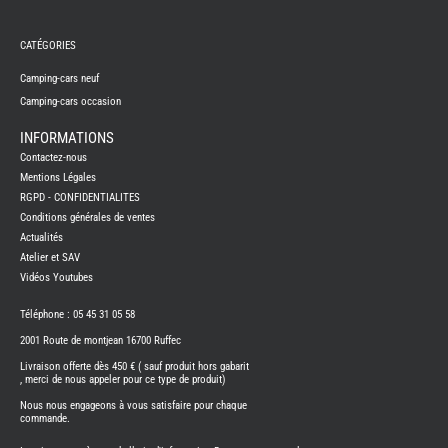
REMY
FRERES
CATÉGORIES
CAMPING-
CARS
NEUFS
Camping-cars neuf
Camping-cars occasion
CAMPING-
CAR
ADRIA
INFORMATIONS
CAMPING-
Contactez-nous
CAR
BENIMAR
Mentions Légales
RGPD - CONFIDENTIALITES
CAMPING-
CAR
Conditions générales de ventes
CARADO
Actualités
CAMPING-
CAR
Atelier et SAV
FLEURETTE
Vidéos Youtubes
CAMPING-
CAR
ITINEO
Téléphone : 05 45 31 05 58
CAMPING-
2001 Route de montjean 16700 Ruffec
CARS
OCCASION
Livraison offerte dès 450 € ( sauf produit hors gabarit
, merci de nous appeler pour ce type de produit)
CAMPING-
CAR
Nous nous engageons à vous satisfaire pour chaque
CARADO
commande.
FOURGONS/VANS