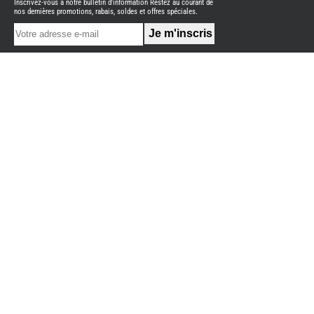
Inscrivez-vous à notre bulletin d'information Restez au courant de
NEUFS
nos dernières promotions, rabais, soldes et offres spéciales.
FOURGON
BENIMAR
FOURGON
DREAMER
FOURGON
FLORIUM
FOURGON
FREEDO
FOURGON
NOMADE
NATION
FOURGON
ROBETA
FOURGONS/VANS
OCCASION
ADRIA
BURSTNER
CARADO
KARMANN
MOBIL
PILOTE
ACCESSOIRES