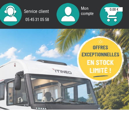
Mon
0.00 €
Service client
compte
05 45 31 05 58
REMY
FRERES