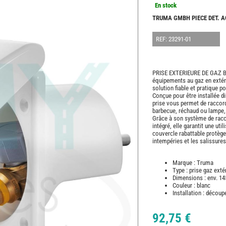
En stock
TRUMA GMBH PIECE DET. 
REF: 23291-01
PRISE EXTERIEURE DE GAZ B
équipements au gaz en extéri
solution fiable et pratique 
Conçue pour être installée di
prise vous permet de raccord
barbecue, réchaud ou lampe, 
Grâce à son système de racco
intégré, elle garantit une uti
couvercle rabattable protège 
intempéries et les salissures
Marque : Truma
Type : prise gaz ext
Dimensions : env. 1
Couleur : blanc
Installation : décou
92,75 €