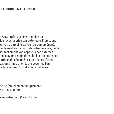
CAMPING-
CARS
ACCESSOIRES MAGASIN CC
NEUFS
CAMPING-
CAR
ADRIA
LANC Profitez pleinement de vos
CAMPING-
eur avec la prise gaz extérieure Truma, une
CAR
pour votre camping-car ou fourgon aménagé.
BENIMAR
rectement sur la paroi de votre véhicule, cette
er facilement vos appareils gaz externes :
CAMPING-
sans avoir besoin de multiplier les bouteilles.
CAR
rd rapide sécurisé et son robinet d’arrêt
CARADO
lisation simple et en toute sécurité. Son
efficacement l’installation contre les
.
CAMPING-
CAR
FLEURETTE
érieure (prélèvement uniquement)
CAMPING-
45 x 106 x 28 mm
CAR
ITINEO
pe encastrement Ø env. 85 mm
CAMPING-
CARS
OCCASION