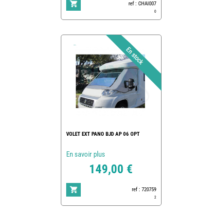
ref : CHAI007
0
VOLET EXT PANO BJD AP 06 OPT
En savoir plus
149,00 €
ref : 720759
2