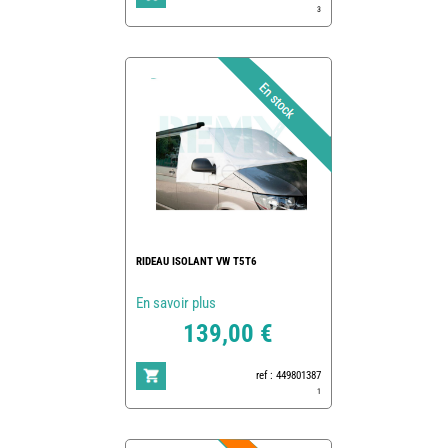
3
RIDEAU ISOLANT VW T5T6
En savoir plus
139,00 €
ref : 449801387
1