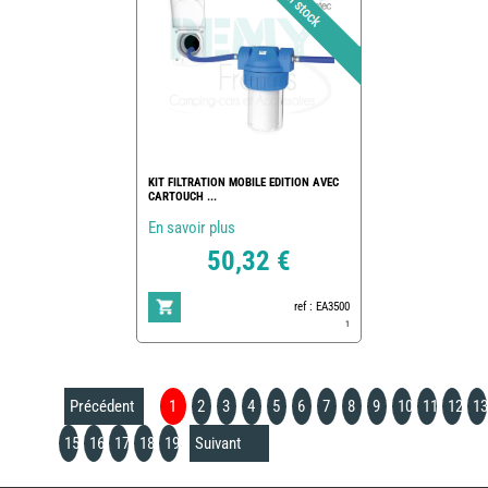
KIT FILTRATION MOBILE EDITION AVEC
CARTOUCH ...
En savoir plus
50,32 €
ref : EA3500
1
Précédent
1
2
3
4
5
6
7
8
9
10
11
12
13
15
16
17
18
19
Suivant