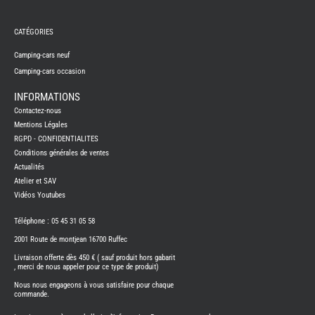
REMY
FRERES
CATÉGORIES
CAMPING-
CARS
NEUFS
Camping-cars neuf
Camping-cars occasion
CAMPING-
CAR
ADRIA
INFORMATIONS
CAMPING-
Contactez-nous
CAR
BENIMAR
Mentions Légales
RGPD - CONFIDENTIALITES
CAMPING-
CAR
Conditions générales de ventes
CARADO
Actualités
CAMPING-
CAR
Atelier et SAV
FLEURETTE
Vidéos Youtubes
CAMPING-
CAR
ITINEO
Téléphone : 05 45 31 05 58
CAMPING-
2001 Route de montjean 16700 Ruffec
CARS
OCCASION
Livraison offerte dès 450 € ( sauf produit hors gabarit
, merci de nous appeler pour ce type de produit)
CAMPING-
CAR
Nous nous engageons à vous satisfaire pour chaque
CARADO
commande.
FOURGONS/VANS