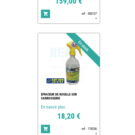
159,00 €
ref : 500137
0
EFFACEUR DE ROUILLE SUR
CARROSSERIE
En savoir plus
18,20 €
ref : 178256
4