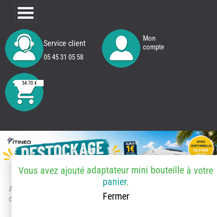
Mon
Service client
compte
05 45 31 05 58
34.70 €
adaptateur mini bouteille
Vous avez ajouté
à votre
panier
.
Accueil
> Accessoires et pièces
Fermer
détachées