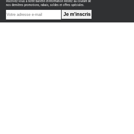
Inscrivez-vous à notre bulletin d'information Restez au courant de
NEUFS
nos dernières promotions, rabais, soldes et offres spéciales.
FOURGON
BENIMAR
FOURGON
DREAMER
FOURGON
FLORIUM
FOURGON
FREEDO
FOURGON
NOMADE
NATION
FOURGON
ROBETA
FOURGONS/VANS
OCCASION
ADRIA
BURSTNER
CARADO
KARMANN
MOBIL
PILOTE
ACCESSOIRES