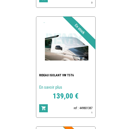
3
RIDEAU ISOLANT VW T5T6
En savoir plus
139,00 €
ref : 449801387
1