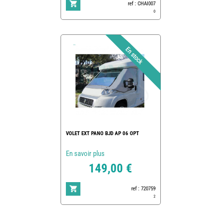
ref : CHAI007
0
VOLET EXT PANO BJD AP 06 OPT
En savoir plus
149,00 €
ref : 720759
2