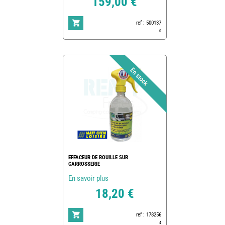
159,00 €
ref : 500137
0
EFFACEUR DE ROUILLE SUR
CARROSSERIE
En savoir plus
18,20 €
ref : 178256
4