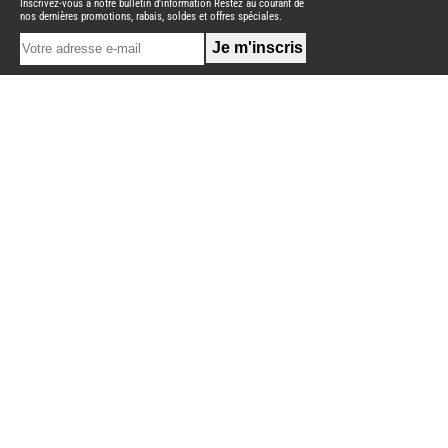
Inscrivez-vous à notre bulletin d'information Restez au courant de
NEUFS
nos dernières promotions, rabais, soldes et offres spéciales.
FOURGON
BENIMAR
FOURGON
DREAMER
FOURGON
FLORIUM
FOURGON
FREEDO
FOURGON
NOMADE
NATION
FOURGON
ROBETA
FOURGONS/VANS
OCCASION
ADRIA
BURSTNER
CARADO
KARMANN
MOBIL
PILOTE
ACCESSOIRES