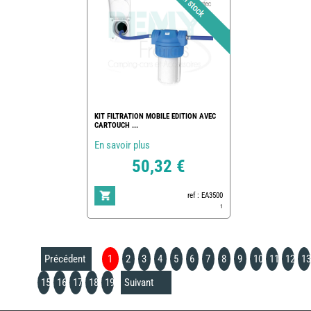
KIT FILTRATION MOBILE EDITION AVEC
CARTOUCH ...
En savoir plus
50,32 €
ref : EA3500
1
Précédent
1
2
3
4
5
6
7
8
9
10
11
12
13
15
16
17
18
19
Suivant