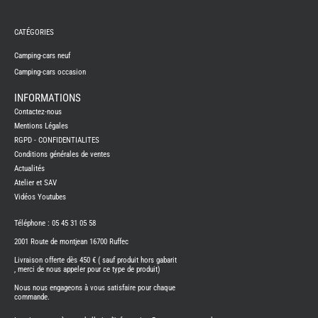
REMY
FRERES
CATÉGORIES
CAMPING-
CARS
NEUFS
Camping-cars neuf
Camping-cars occasion
CAMPING-
CAR
ADRIA
INFORMATIONS
CAMPING-
Contactez-nous
CAR
BENIMAR
Mentions Légales
RGPD - CONFIDENTIALITES
CAMPING-
CAR
Conditions générales de ventes
CARADO
Actualités
CAMPING-
CAR
Atelier et SAV
FLEURETTE
Vidéos Youtubes
CAMPING-
CAR
ITINEO
Téléphone : 05 45 31 05 58
CAMPING-
2001 Route de montjean 16700 Ruffec
CARS
OCCASION
Livraison offerte dès 450 € ( sauf produit hors gabarit
, merci de nous appeler pour ce type de produit)
CAMPING-
CAR
Nous nous engageons à vous satisfaire pour chaque
CARADO
commande.
FOURGONS/VANS