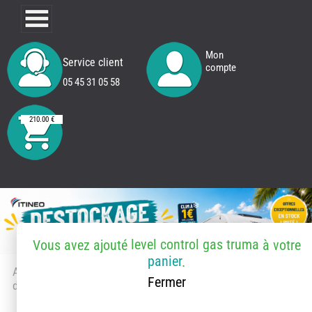
Mon
Service client
compte
05 45 31 05 58
210.00 €
level control gas truma
Vous avez ajouté
à votre
panier
.
Accueil
> Accessoires et pièces
Fermer
détachées