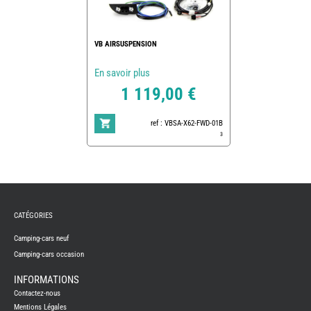
VB AIRSUSPENSION
En savoir plus
1 119,00 €
ref : VBSA-X62-FWD-01B
3
REMY
FRERES
CATÉGORIES
CAMPING-
CARS
NEUFS
Camping-cars neuf
Camping-cars occasion
CAMPING-
CAR
ADRIA
INFORMATIONS
CAMPING-
Contactez-nous
CAR
BENIMAR
Mentions Légales