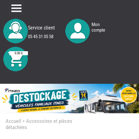
Mon
Service client
compte
05 45 31 05 58
0.00 €
Accueil
> Accessoires et pièces
détachées