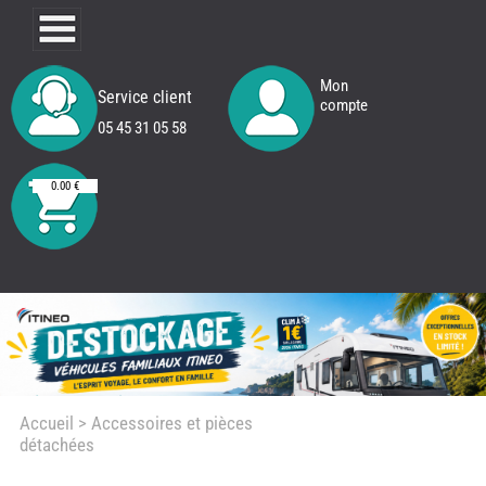
Mon
Service client
compte
05 45 31 05 58
0.00 €
Accueil
> Accessoires et pièces
détachées