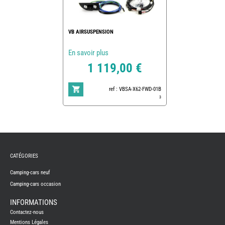
VB AIRSUSPENSION
En savoir plus
1 119,00 €
ref : VBSA-X62-FWD-01B
3
REMY
FRERES
CATÉGORIES
CAMPING-
CARS
NEUFS
Camping-cars neuf
Camping-cars occasion
CAMPING-
CAR
ADRIA
INFORMATIONS
CAMPING-
Contactez-nous
CAR
BENIMAR
Mentions Légales