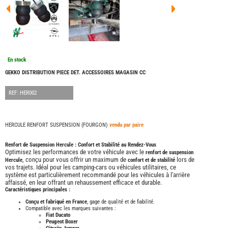
FOUR
DREA
FOUR
FLOR
FOUR
FREE
FOUR
En stock
NOMA
NATIO
GEKKO DISTRIBUTION PIECE DET. ACCESSOIRES MAGASIN CC
FOUR
ROBE
REF: HER002
FOUR
OCCA
BURS
HERCULE RENFORT SUSPENSION (FOURGON)
vendu par paire
CARA
KARM
Renfort de Suspension Hercule : Confort et Stabilité au Rendez-Vous
MOBI
Optimisez les performances de votre véhicule avec le
renfort de suspension
, conçu pour vous offrir un maximum de
lors de
Hercule
confort et de stabilité
PILOT
vos trajets. Idéal pour les camping-cars ou véhicules utilitaires, ce
système est particulièrement recommandé pour les véhicules à l'arrière
ACCE
affaissé, en leur offrant un rehaussement efficace et durable.
ALAR
Caractéristiques principales :
ARTS
Conçu et fabriqué en France
, gage de qualité et de fiabilité.
DE
Compatible avec les marques suivantes :
LA
Fiat Ducato
TABLE
Peugeot Boxer