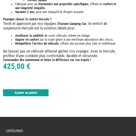
Citroën Jumper
ASPIR
Fabriqué avec un
élastomère aux propriétés spécifiques
, offrant un
confort et
-
une longévité inégalés
.
LAVA
Garantie 2 ans
, pour une tranquillité d'esprit assurée.
CAME
GPS-
Pourquoi choisir le renfort Hercule ?
RADI
Testé et approuvé par nos équipes d'
, le renfort de
Instant Camping-Car
suspension Hercule est la solution idéale pour :
CHAU
ET
Améliorer la stabilité
de votre véhicule, même en charge.
CHAU
EAU
Gagner en confort
sur la route grâce à une meilleure absorption des chocs.
Rééquilibrer l’arrière du véhicule
, offrant une posture plus sûre et esthétique.
CLIMA
ET
Ne laissez pas un véhicule affaissé gâcher vos voyages. Avec le Hercule,
GLACI
profitez d’une conduite plus confortable, durable et sécurisée.
Commandez dès maintenant et faites la différence sur vos trajets !
ENERG
425,00 €
EQUI
INTER
EXTER
FRON
RUNN
Ajouter au panier
GAZ
HUILE
-
TRAI
-
ADDIT
IMPRE
3D
CATÉGORIES
PORTE
VELO