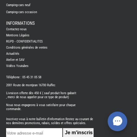
-
Camping-cars neuf
ATTEL
Camping-cars occasion
PROD
ENTRE
INFORMATIONS
REFRI
Contactez-nous
SUMO
SPRIN
Mentions Légales
-
RGPD - CONFIDENTIALITES
SUSPE
Conditions générales de ventes
TELEV
SUPPO
Actualités
CONN
Atelier et SAV
THET
Vidéos Youtubes
PIECE
DETAC
Téléphone : 05 45 31 05 58
TOILE
SECH
-
2001 Route de montjean 16700 Ruffec
TRELI
-
Livraison offerte dès 450 € ( sauf produit hors gabarit
ARWI
, merci de nous appeler pour ce type de produit)
TRAI
Nous nous engageons à vous satisfaire pour chaque
DE
L
commande.
EAU
Inscrivez-vous à notre bulletin d'information Restez au courant de
EVE
nos dernières promotions, rabais, soldes et offres spéciales.
L'IN
CAM
CON