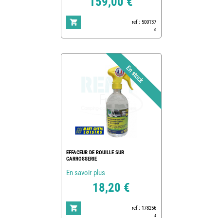
159,00 €
ref : 500137
0
EFFACEUR DE ROUILLE SUR
CARROSSERIE
En savoir plus
18,20 €
ref : 178256
4