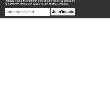
Inscrivez-vous à notre bulletin d'information Restez au courant de
NEUFS
nos dernières promotions, rabais, soldes et offres spéciales.
FOURGON
BENIMAR
FOURGON
DREAMER
FOURGON
FLORIUM
FOURGON
FREEDO
FOURGON
NOMADE
NATION
FOURGON
ROBETA
FOURGONS/VANS
OCCASION
ADRIA
BURSTNER
CARADO
KARMANN
MOBIL
PILOTE
ACCESSOIRES