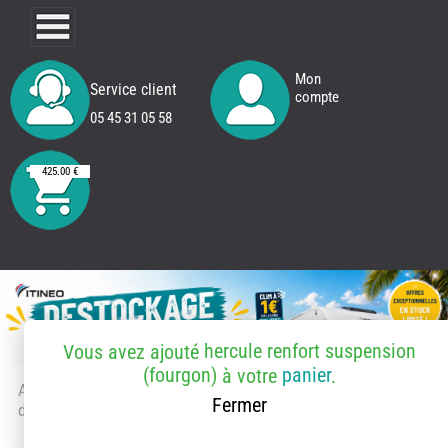
Mon
Service client
compte
05 45 31 05 58
425.00 €
hercule renfort suspension
Vous avez ajouté
(fourgon)
panier
à votre
.
Accueil
> Accessoires et pièces
Fermer
détachées