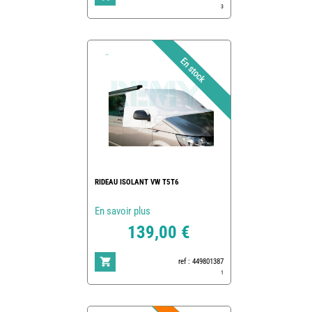
3
RIDEAU ISOLANT VW T5T6
En savoir plus
139,00 €
ref : 449801387
1