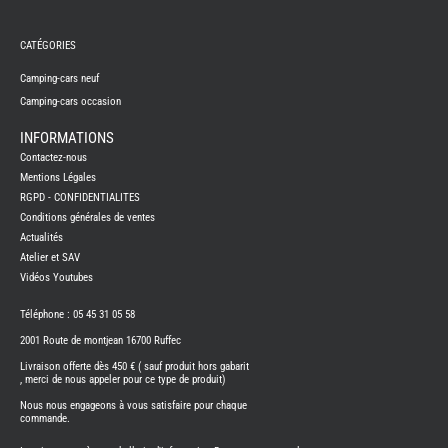
REMY
FRERES
CATÉGORIES
CAMPING-
CARS
NEUFS
Camping-cars neuf
Camping-cars occasion
CAMPING-
CAR
ADRIA
INFORMATIONS
CAMPING-
Contactez-nous
CAR
BENIMAR
Mentions Légales
RGPD - CONFIDENTIALITES
CAMPING-
CAR
Conditions générales de ventes
CARADO
Actualités
CAMPING-
CAR
Atelier et SAV
FLEURETTE
Vidéos Youtubes
CAMPING-
CAR
ITINEO
Téléphone : 05 45 31 05 58
CAMPING-
2001 Route de montjean 16700 Ruffec
CARS
OCCASION
Livraison offerte dès 450 € ( sauf produit hors gabarit
, merci de nous appeler pour ce type de produit)
CAMPING-
CAR
Nous nous engageons à vous satisfaire pour chaque
CARADO
commande.
FOURGONS/VANS