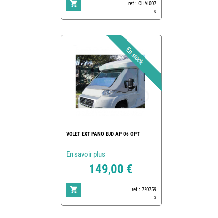
ref : CHAI007
0
VOLET EXT PANO BJD AP 06 OPT
En savoir plus
149,00 €
ref : 720759
2