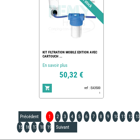
KIT FILTRATION MOBILE EDITION AVEC
CARTOUCH ...
En savoir plus
50,32 €
ref : EA3500
1
Précédent
1
2
3
4
5
6
7
8
9
10
11
12
13
15
16
17
18
19
Suivant