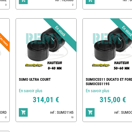
3
2
SUMO ULTRA COURT
SUMOCSS11 DUCATO ET FOR
SUMOCSS1195
En savoir plus
En savoir plus
314,01 €
315,00 €
FORD
ref : SUMO1145
ref : SUMO
-2
10