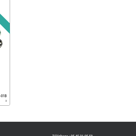
-01B
3