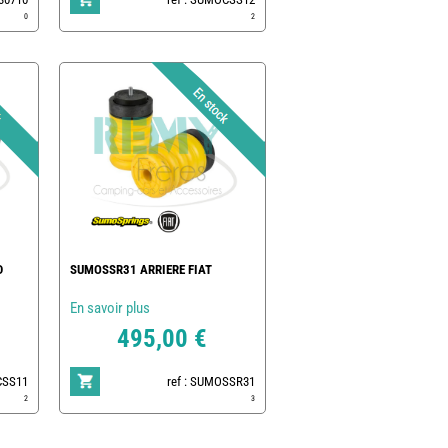
0
2
D
SUMOSSR31 ARRIERE FIAT
En savoir plus
495,00 €
CSS11
ref : SUMOSSR31
2
3