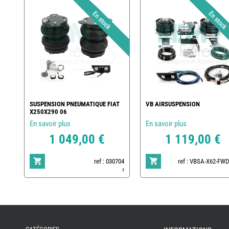
SUSPENSION PNEUMATIQUE FIAT
VB AIRSUSPENSION
X250X290 06
En savoir plus
En savoir plus
1 049,00 €
1 119,00 €
ref : 030704
ref : VBSA-X62-FWD
3
REMY
FRERES