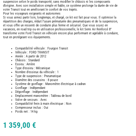
TABLE
suspension selon le poids transporté, sans modifier le châssis ni les composants
d’origine. Avec son installation simple et fiable, ce système prolonge la durée de vie de
ASPIR
votre Transit tout en améliorant le confort de vos trajets.
-
Pour les voyageurs exigeants et autonomes
LAVA
Si vous aimez partir loin, longtemps, et chargé, ce kit est fait pour vous. Il optimise la
répartition des charges, réduit l’usure prématurée des pneumatiques et de la suspension,
CAME
et vous offre un ressenti de conduite plus ferme et sécurisé. Que vous soyez en
GPS-
vacances, en road trip ou en utilisation professionnelle, le kit Semi Air Renforcé 8’’
RADI
transforme votre Ford Transit en véhicule encore plus performant et agréable à conduire,
CHAU
tout en protégeant vos équipements.
ET
CHAU
EAU
Compatibilité véhicule : Fourgon Transit
Véhicule : FORD TRANSIT
CLIMA
Année : A partir de 2012
ET
Châssis : Standard
GLACI
Essieu : Arrière
Type d'essieu : Mécanique
ENERG
Nombre d'essieux du véhicule : 1
EQUI
Type de suspension : Pneumatique
INTER
Diamètre des coussins : 8 pouce
EXTER
Système de gonflage : Manomètre électrique à cadran
Gonflage : Indépendant
FRON
Dégonflage : Indépendant
RUNN
Emplacement manomètre : Tableau de bord
Valve de secours : Avec
GAZ
Compatibilité frein à main électrique : Non
Compresseur inclus : Oui
HUILE
-
Poids net : 14 kg
TRAI
-
ADDIT
1 359,00 €
IMPRE
3D