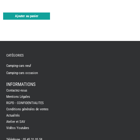
PORTE
VELO
-
ATTEL
Ajouter au panier
PROD
ENTRE
REFRI
SUMO
SPRIN
-
SUSPE
CATÉGORIES
TELEV
SUPPO
CONN
Camping-cars neuf
THET
Camping-cars occasion
PIECE
DETAC
INFORMATIONS
TOILE
SECH
Contactez-nous
-
Mentions Légales
TRELI
-
RGPD - CONFIDENTIALITES
ARWI
Conditions générales de ventes
TRAI
DE
Actualités
L
Atelier et SAV
EAU
Vidéos Youtubes
EVE
L'IN
CAM
Téléphone : 05 45 31 05 58