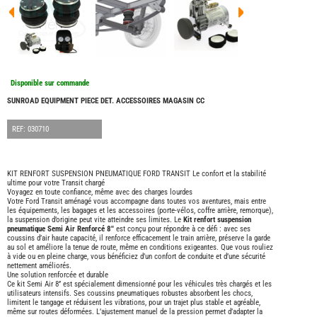
FOUR
DREA
FOUR
FLOR
FOUR
FREE
FOUR
Disponible sur commande
NOMA
NATIO
SUNROAD EQUIPMENT PIECE DET. ACCESSOIRES MAGASIN CC
FOUR
ROBE
REF: 030710
FOUR
OCCA
ADRI
KIT RENFORT SUSPENSION PNEUMATIQUE FORD TRANSIT Le confort et la stabilité
ultime pour votre Transit chargé
BURS
Voyagez en toute confiance, même avec des charges lourdes
CARA
Votre Ford Transit aménagé vous accompagne dans toutes vos aventures, mais entre
les équipements, les bagages et les accessoires (porte-vélos, coffre arrière, remorque),
KARM
la suspension d’origine peut vite atteindre ses limites. Le
Kit renfort suspension
MOBI
pneumatique Semi Air Renforcé 8''
est conçu pour répondre à ce défi : avec ses
coussins d’air haute capacité, il renforce efficacement le train arrière, préserve la garde
PILOT
au sol et améliore la tenue de route, même en conditions exigeantes. Que vous rouliez
à vide ou en pleine charge, vous bénéficiez d’un confort de conduite et d’une sécurité
ACCE
nettement améliorés.
Une solution renforcée et durable
ALAR
Ce kit Semi Air 8’’ est spécialement dimensionné pour les véhicules très chargés et les
utilisateurs intensifs. Ses coussins pneumatiques robustes absorbent les chocs,
ARTS
limitent le tangage et réduisent les vibrations, pour un trajet plus stable et agréable,
DE
même sur routes déformées. L’ajustement manuel de la pression permet d’adapter la
LA