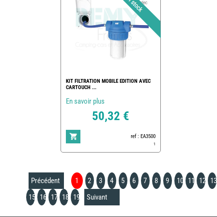
KIT FILTRATION MOBILE EDITION AVEC
CARTOUCH ...
En savoir plus
50,32 €
ref : EA3500
1
Précédent
1
2
3
4
5
6
7
8
9
10
11
12
13
15
16
17
18
19
Suivant