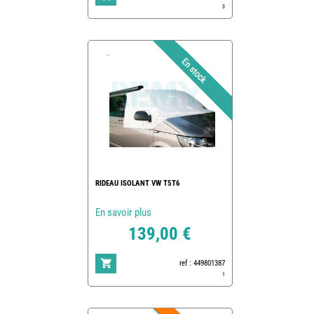
3
RIDEAU ISOLANT VW T5T6
En savoir plus
139,00 €
ref : 449801387
1