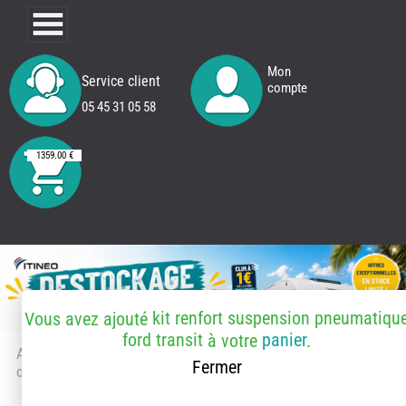
Mon
Service client
compte
05 45 31 05 58
1359.00 €
kit renfort suspension pneumatiqu
Vous avez ajouté
ford transit
panier
à votre
.
Accueil
> Accessoires et pièces
Fermer
détachées