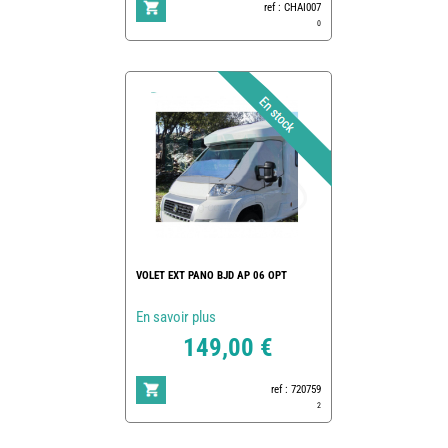
ref : CHAI007
0
VOLET EXT PANO BJD AP 06 OPT
En savoir plus
149,00 €
ref : 720759
2