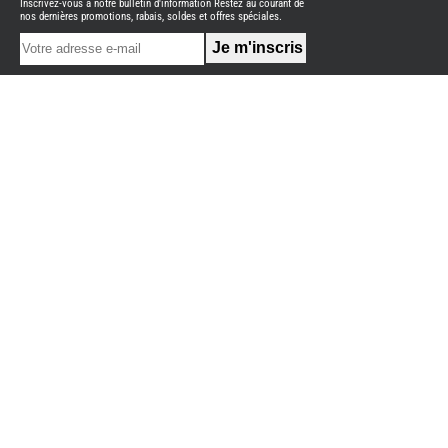
Inscrivez-vous à notre bulletin d'information Restez au courant de
NEUFS
nos dernières promotions, rabais, soldes et offres spéciales.
FOURGON
BENIMAR
FOURGON
DREAMER
FOURGON
FLORIUM
FOURGON
FREEDO
FOURGON
NOMADE
NATION
FOURGON
ROBETA
FOURGONS/VANS
OCCASION
ADRIA
BURSTNER
CARADO
KARMANN
MOBIL
PILOTE
ACCESSOIRES