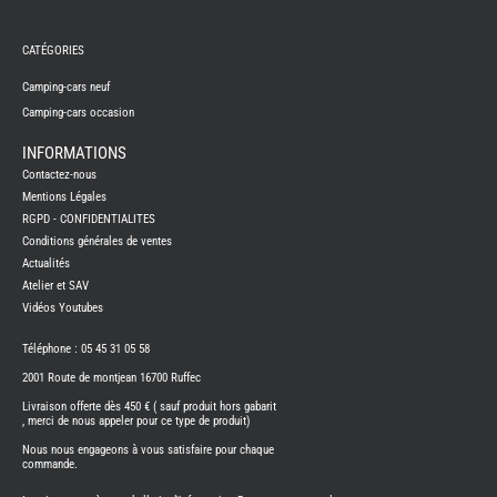
REMY
FRERES
CATÉGORIES
CAMPING-
CARS
NEUFS
Camping-cars neuf
Camping-cars occasion
CAMPING-
CAR
ADRIA
INFORMATIONS
CAMPING-
Contactez-nous
CAR
BENIMAR
Mentions Légales
RGPD - CONFIDENTIALITES
CAMPING-
CAR
Conditions générales de ventes
CARADO
Actualités
CAMPING-
CAR
Atelier et SAV
FLEURETTE
Vidéos Youtubes
CAMPING-
CAR
ITINEO
Téléphone : 05 45 31 05 58
CAMPING-
2001 Route de montjean 16700 Ruffec
CARS
OCCASION
Livraison offerte dès 450 € ( sauf produit hors gabarit
, merci de nous appeler pour ce type de produit)
CAMPING-
CAR
Nous nous engageons à vous satisfaire pour chaque
CARADO
commande.
FOURGONS/VANS