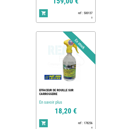
159,00 €
ref : 500137
0
EFFACEUR DE ROUILLE SUR
CARROSSERIE
En savoir plus
18,20 €
ref : 178256
4