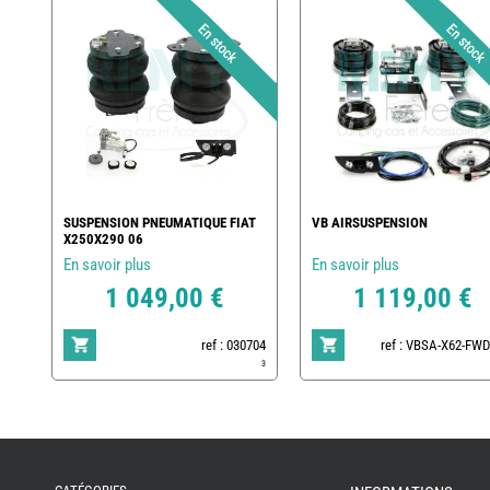
SUSPENSION PNEUMATIQUE FIAT
VB AIRSUSPENSION
X250X290 06
En savoir plus
En savoir plus
1 049,00 €
1 119,00 €
ref : 030704
ref : VBSA-X62-FWD
3
REMY
FRERES