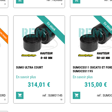
3
2
SUMO ULTRA COURT
SUMOCSS11 DUCATO ET FOR
SUMOCSS1195
En savoir plus
En savoir plus
314,01 €
315,00 €
FORD
ref : SUMO1145
ref : SUMO
-2
10