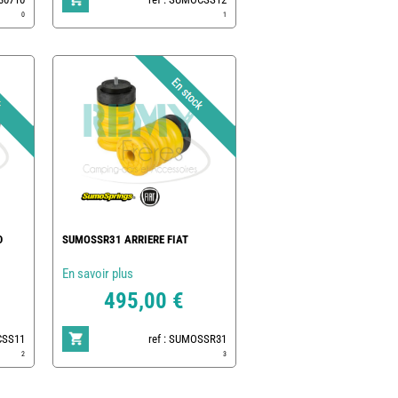
0
1
D
SUMOSSR31 ARRIERE FIAT
En savoir plus
495,00 €
CSS11
ref : SUMOSSR31
2
3