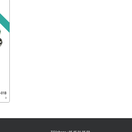
-01B
3