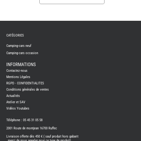
REMY
FRERES
CATÉGORIES
CAMPING-
CARS
NEUFS
Camping-cars neuf
Camping-cars occasion
CAMPING-
CAR
ADRIA
INFORMATIONS
CAMPING-
Contactez-nous
CAR
BENIMAR
Mentions Légales
RGPD - CONFIDENTIALITES
CAMPING-
CAR
Conditions générales de ventes
CARADO
Actualités
CAMPING-
CAR
Atelier et SAV
FLEURETTE
Vidéos Youtubes
CAMPING-
CAR
ITINEO
Téléphone : 05 45 31 05 58
CAMPING-
2001 Route de montjean 16700 Ruffec
CARS
OCCASION
Livraison offerte dès 450 € ( sauf produit hors gabarit
, merci de nous appeler pour ce type de produit)