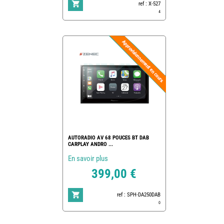
ref : X-527
4
AUTORADIO AV 68 POUCES BT DAB
CARPLAY ANDRO ...
En savoir plus
399,00 €
ref : SPH-DA250DAB
0