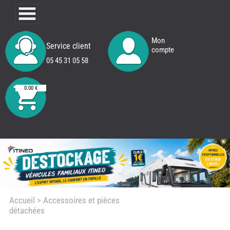
Mon
Service client
compte
05 45 31 05 58
0.00 €
Accueil
> Accessoires et pièces
détachées