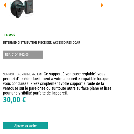
FOUR
DREA
FOUR
FLOR
FOUR
FREE
FOUR
En stock
NOMA
NATIO
INTERMED DISTRIBUTION PIECE DET. ACCESSOIRES CCAR
FOUR
ROBE
REF: 010-11932-00
FOUR
OCCA
ADRI
Ce support à ventouse réglable¹ vous
SUPPORT D ORIGINE 760 LMT
BURS
permet d'accéder facilement à votre appareil compatible lorsque
vous conduisez. Fixez simplement votre support à l'aide de la
CARA
ventouse sur le pare-brise ou sur toute autre surface plane et lisse
KARM
pour une visibilité parfaite de l'appareil.
MOBI
30,00 €
PILOT
ACCE
ALAR
ARTS
Ajouter au panier
DE
LA