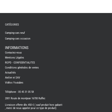
TABLE
ASPIR
-
LAVA
CAME
GPS-
RADI
CATÉGORIES
CHAU
Camping-cars neuf
ET
CHAU
Camping-cars occasion
EAU
CLIMA
INFORMATIONS
ET
GLACI
Contactez-nous
ENERG
Mentions Légales
EQUI
RGPD - CONFIDENTIALITES
INTER
Conditions générales de ventes
EXTER
Actualités
FRON
RUNN
Atelier et SAV
Vidéos Youtubes
GAZ
HUILE
-
Téléphone : 05 45 31 05 58
TRAI
-
2001 Route de montjean 16700 Ruffec
ADDIT
Livraison offerte dès 450 € ( sauf produit hors gabarit
IMPRE
, merci de nous appeler pour ce type de produit)
3D