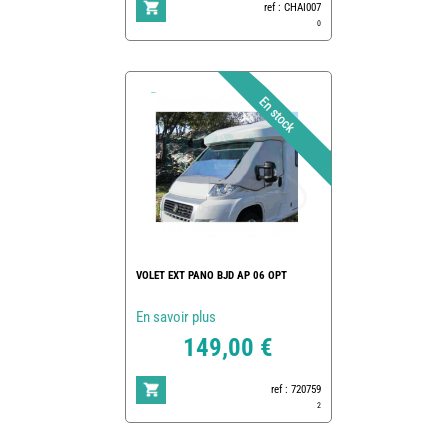
ref : CHAI007
0
VOLET EXT PANO BJD AP 06 OPT
En savoir plus
149,00 €
ref : 720759
2