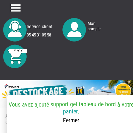
Mon
Service client
compte
05 45 31 05 58
29.90 €
support gel tableau de bord
Vous avez ajouté
à votr
panier
.
Accueil
> Accessoires et pièces
Fermer
détachées