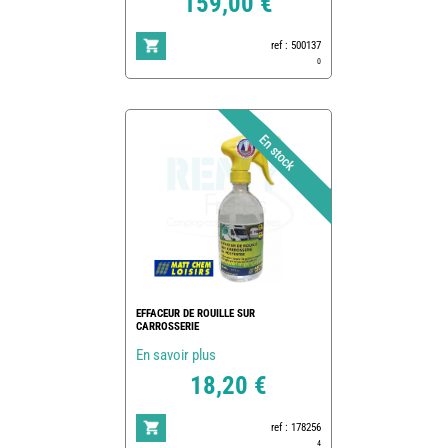
159,00 €
ref : 500137
0
EFFACEUR DE ROUILLE SUR
CARROSSERIE
En savoir plus
18,20 €
ref : 178256
4