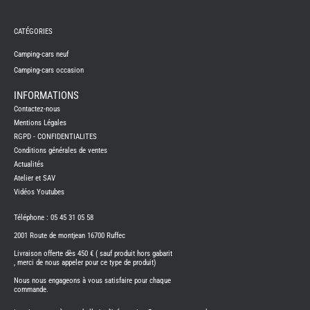
REMY
FRERES
CATÉGORIES
CAMPING-
CARS
NEUFS
Camping-cars neuf
Camping-cars occasion
CAMPING-
CAR
ADRIA
INFORMATIONS
CAMPING-
Contactez-nous
CAR
BENIMAR
Mentions Légales
RGPD - CONFIDENTIALITES
CAMPING-
CAR
Conditions générales de ventes
CARADO
Actualités
CAMPING-
CAR
Atelier et SAV
FLEURETTE
Vidéos Youtubes
CAMPING-
CAR
ITINEO
Téléphone : 05 45 31 05 58
CAMPING-
2001 Route de montjean 16700 Ruffec
CARS
OCCASION
Livraison offerte dès 450 € ( sauf produit hors gabarit
, merci de nous appeler pour ce type de produit)
CAMPING-
CAR
Nous nous engageons à vous satisfaire pour chaque
CARADO
commande.
FOURGONS/VANS