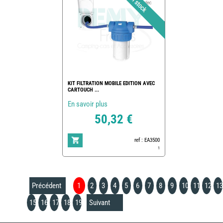
KIT FILTRATION MOBILE EDITION AVEC
CARTOUCH ...
En savoir plus
50,32 €
ref : EA3500
1
Précédent
1
2
3
4
5
6
7
8
9
10
11
12
13
15
16
17
18
19
Suivant