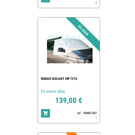
3
RIDEAU ISOLANT VW T5T6
En savoir plus
139,00 €
ref : 449801387
1