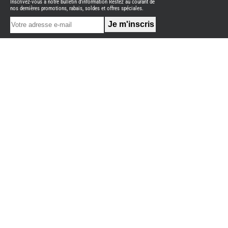
Inscrivez-vous à notre bulletin d'information Restez au courant de
NEUFS
nos dernières promotions, rabais, soldes et offres spéciales.
FOURGON
BENIMAR
FOURGON
DREAMER
FOURGON
FLORIUM
FOURGON
FREEDO
FOURGON
NOMADE
NATION
FOURGON
ROBETA
FOURGONS/VANS
OCCASION
ADRIA
BURSTNER
CARADO
KARMANN
MOBIL
PILOTE
ACCESSOIRES