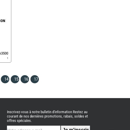
ION
EA3500
1
14
15
16
17
Inscrivez-vous à notre bulletin d'information Restez au
courant de nos dernières promotions, rabais, soldes et
offres spéciales.