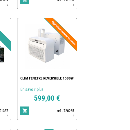
0
2
CLIM FENETRE REVERSIBLE 1500W
En savoir plus
599,00 €
801387
ref : 720265
1
0