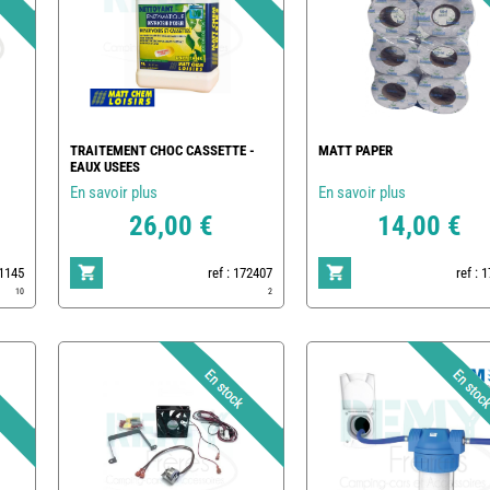
TRAITEMENT CHOC CASSETTE -
MATT PAPER
EAUX USEES
En savoir plus
En savoir plus
26,00 €
14,00 €
1145
ref : 172407
ref : 
10
2