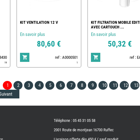
KIT VENTILATION 12 V
KIT FILTRATION MOBILE EDIT
AVEC CARTOUCH ...
En savoir plus
En savoir plus
80,60 €
50,32 €
78430
ref : A0000501
ref : 
19
1
1
2
3
4
5
6
7
8
9
10
11
12
13
Suivant
Téléphone : 05 45 31 05 58
2001 Route de montjean 16700 Ruffec
Livraison offerte dès 450 € ( sauf produit
ES