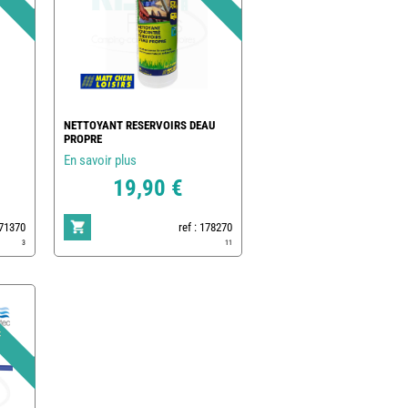
NETTOYANT RESERVOIRS DEAU
PROPRE
En savoir plus
19,90 €
171370
ref : 178270
3
11