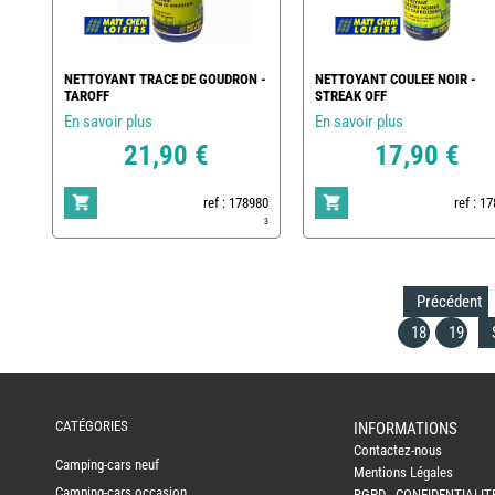
NETTOYANT TRACE DE GOUDRON -
NETTOYANT COULEE NOIR -
TAROFF
STREAK OFF
En savoir plus
En savoir plus
21,90 €
17,90 €
ref : 178980
ref : 1
3
Précédent
18
19
REMY
FRERES
CATÉGORIES
INFORMATIONS
Contactez-nous
CAMPING-
Camping-cars neuf
CARS
Mentions Légales
NEUFS
Camping-cars occasion
RGPD - CONFIDENTIALIT