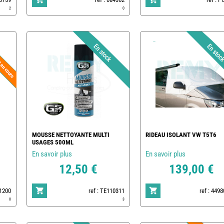
2
0
MOUSSE NETTOYANTE MULTI
RIDEAU ISOLANT VW T5T6
USAGES 500ML
En savoir plus
En savoir plus
12,50 €
139,00 €
01200
ref : TE110311
ref : 449
0
3