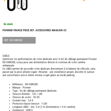
FOUR
DREA
FOUR
FLOR
FOUR
FREE
En stock
FOUR
NOMA
PIONNER FRANCE PIECE DET. ACCESSOIRES MAGASIN CC
NATIO
FOUR
REF: RD-HWK300
ROBE
FOUR
OCCA
CABLE
ADRI
Optimisez les performances de votre dashcam avec le kit de câblage permanent Pioneer
RD-HWK300, conçu pour une alimentation directe et continue de votre caméra
BURS
embarquée.
Ce câble permet de raccorder votre dashcam directement à la batterie du véhicule, sans
CARA
passer par la prise allume-cigare. Résultat : une installation propre, discrète et surtout
une surveillance active même moteur coupé grâce au mode parking.
KARM
MOBI
Référence : RD-HWK300
PILOT
Marque : Pioneer
Type : kit de câblage permanent dashcam
ACCE
Tension d’entrée : 12V / 24V
Tension de sortie : 5V DC
ALAR
Courant max : 2,4 A
Protection basse tension : 11,8V
ARTS
DE
Longueur câble : env. 5 m (1 m alimentation + 4 m caméra)
LA
Connexion : USB-C