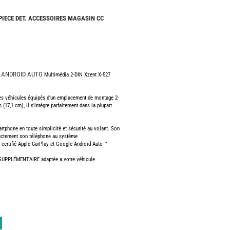
CAMPING-
CARS
 PIECE DET. ACCESSOIRES MAGASIN CC
NEUFS
CAMPING-
CAR
ADRIA
Y ANDROID AUTO
Multimédia 2-DIN Xzent X-527
CAMPING-
CAR
BENIMAR
es véhicules équipés d'un emplacement de montage 2-
(17,1 cm), il s'intègre parfaitement dans la plupart
CAMPING-
CAR
CARADO
artphone en toute simplicité et sécurité au volant. Son
rectement son téléphone au système
t certifié Apple CarPlay et Google Android Auto ™
CAMPING-
CAR
 SUPPLÉMENTAIRE adaptée a votre véhicule
FLEURETTE
CAMPING-
CAR
ITINEO
CAMPING-
CARS
OCCASION