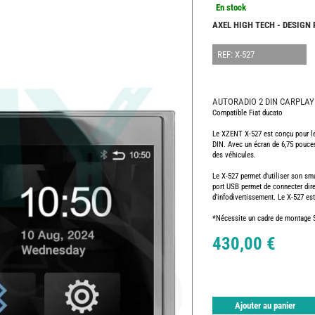
En stock
AXEL HIGH TECH - DESIGN
REF: X-527
AUTORADIO 2 DIN CARPLA
Compatible Fiat ducato
Le XZENT X-527 est conçu pour l
DIN. Avec un écran de 6,75 pouces 
des véhicules.
Le X-527 permet d'utiliser son sm
port USB permet de connecter di
d'infodivertissement. Le X-527 es
*Nécessite un cadre de montage
430,00 €
Ajouter au panier