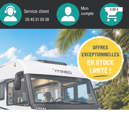
Mon
0.00 €
Service client
compte
05 45 31 05 58
REMY
FRERES