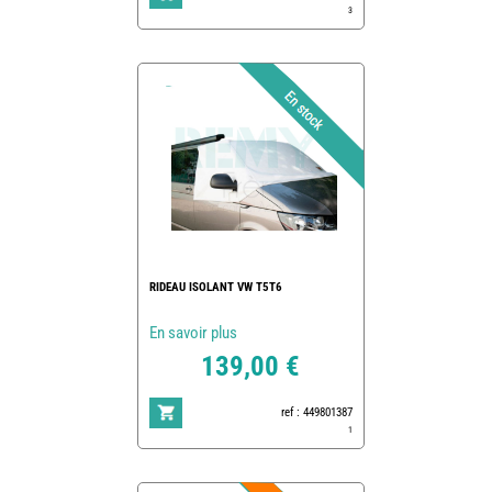
3
RIDEAU ISOLANT VW T5T6
En savoir plus
139,00 €
ref : 449801387
1