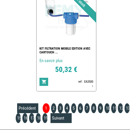
KIT FILTRATION MOBILE EDITION AVEC
CARTOUCH ...
En savoir plus
50,32 €
ref : EA3500
1
Précédent
1
2
3
4
5
6
7
8
9
10
11
12
13
15
16
17
18
19
Suivant