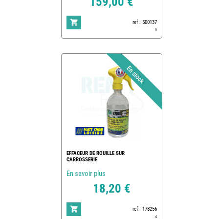
159,00 €
ref : 500137
0
EFFACEUR DE ROUILLE SUR
CARROSSERIE
En savoir plus
18,20 €
ref : 178256
4