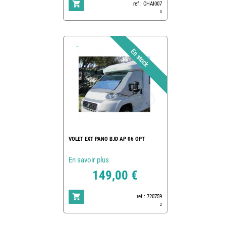
ref : CHAI007
0
VOLET EXT PANO BJD AP 06 OPT
En savoir plus
149,00 €
ref : 720759
2