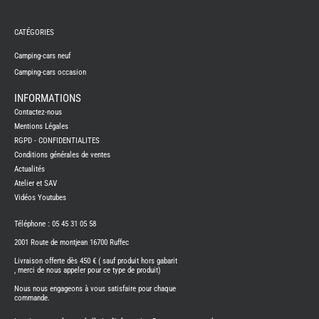
REMY
FRERES
CATÉGORIES
CAMPING-
CARS
NEUFS
Camping-cars neuf
Camping-cars occasion
CAMPING-
CAR
ADRIA
INFORMATIONS
CAMPING-
Contactez-nous
CAR
BENIMAR
Mentions Légales
RGPD - CONFIDENTIALITES
CAMPING-
CAR
Conditions générales de ventes
CARADO
Actualités
CAMPING-
CAR
Atelier et SAV
FLEURETTE
Vidéos Youtubes
CAMPING-
CAR
ITINEO
Téléphone : 05 45 31 05 58
CAMPING-
2001 Route de montjean 16700 Ruffec
CARS
OCCASION
Livraison offerte dès 450 € ( sauf produit hors gabarit
, merci de nous appeler pour ce type de produit)
CAMPING-
CAR
Nous nous engageons à vous satisfaire pour chaque
CARADO
commande.
FOURGONS/VANS