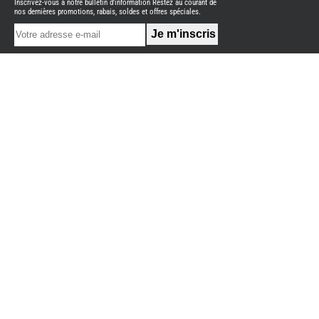
Inscrivez-vous à notre bulletin d'information Restez au courant de
NEUFS
nos dernières promotions, rabais, soldes et offres spéciales.
FOURGON
BENIMAR
FOURGON
DREAMER
FOURGON
FLORIUM
FOURGON
FREEDO
FOURGON
NOMADE
NATION
FOURGON
ROBETA
FOURGONS/VANS
OCCASION
ADRIA
BURSTNER
CARADO
KARMANN
MOBIL
PILOTE
ACCESSOIRES