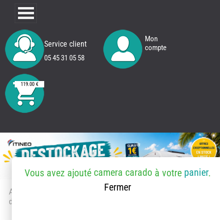
Mon
Service client
compte
05 45 31 05 58
119.00 €
camera carado
panier
Vous avez ajouté
à votre
.
Fermer
Accueil
> Accessoires et pièces
détachées