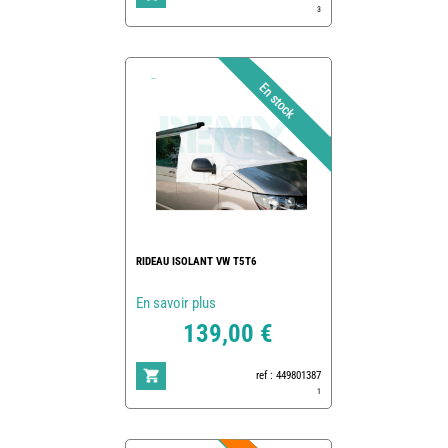
3
RIDEAU ISOLANT VW T5T6
En savoir plus
139,00 €
ref : 449801387
1