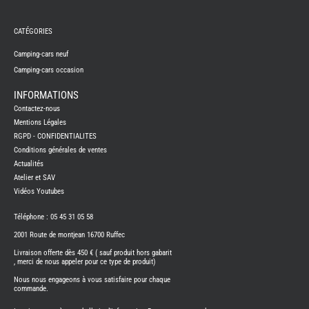
REMY
FRERES
CATÉGORIES
CAMPING-
CARS
NEUFS
Camping-cars neuf
Camping-cars occasion
CAMPING-
CAR
ADRIA
INFORMATIONS
CAMPING-
Contactez-nous
CAR
BENIMAR
Mentions Légales
RGPD - CONFIDENTIALITES
CAMPING-
CAR
Conditions générales de ventes
CARADO
Actualités
CAMPING-
CAR
Atelier et SAV
FLEURETTE
Vidéos Youtubes
CAMPING-
CAR
ITINEO
Téléphone : 05 45 31 05 58
CAMPING-
2001 Route de montjean 16700 Ruffec
CARS
OCCASION
Livraison offerte dès 450 € ( sauf produit hors gabarit
, merci de nous appeler pour ce type de produit)
CAMPING-
CAR
Nous nous engageons à vous satisfaire pour chaque
CARADO
commande.
FOURGONS/VANS