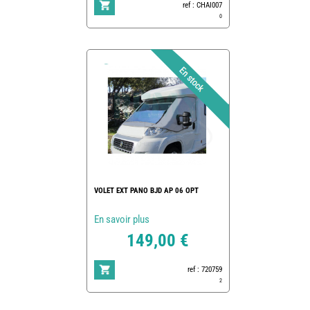
ref : CHAI007
0
VOLET EXT PANO BJD AP 06 OPT
En savoir plus
149,00 €
ref : 720759
2