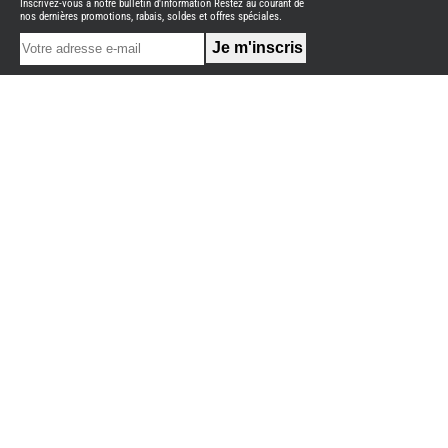
Inscrivez-vous à notre bulletin d'information Restez au courant de
NEUFS
nos dernières promotions, rabais, soldes et offres spéciales.
FOURGON
BENIMAR
FOURGON
DREAMER
FOURGON
FLORIUM
FOURGON
FREEDO
FOURGON
NOMADE
NATION
FOURGON
ROBETA
FOURGONS/VANS
OCCASION
ADRIA
BURSTNER
CARADO
KARMANN
MOBIL
PILOTE
ACCESSOIRES