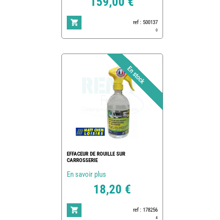
159,00 €
ref : 500137
0
EFFACEUR DE ROUILLE SUR
CARROSSERIE
En savoir plus
18,20 €
ref : 178256
4