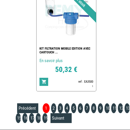
KIT FILTRATION MOBILE EDITION AVEC
CARTOUCH ...
En savoir plus
50,32 €
ref : EA3500
1
Précédent
1
2
3
4
5
6
7
8
9
10
11
12
13
15
16
17
18
19
Suivant