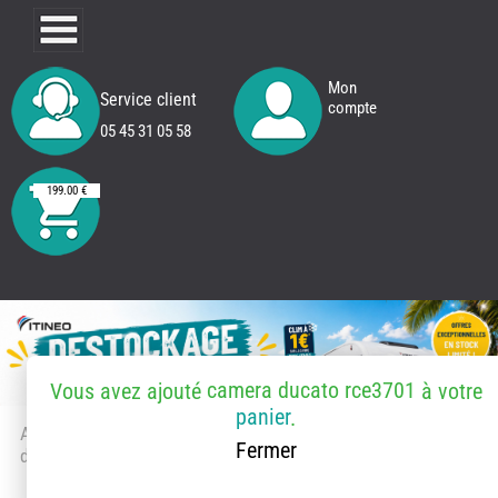
Mon
Service client
compte
05 45 31 05 58
199.00 €
camera ducato rce3701
Vous avez ajouté
à votre
panier
.
Accueil
> Accessoires et pièces
Fermer
détachées