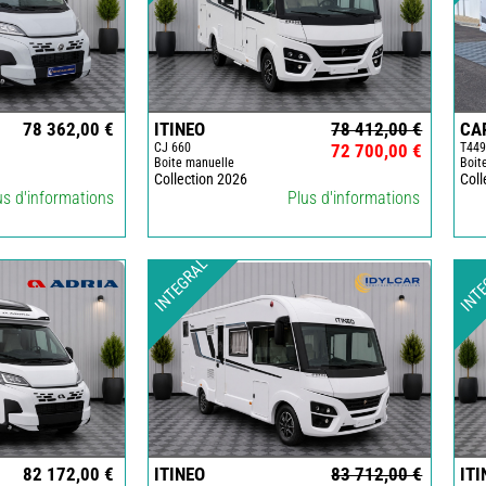
CAMERA-
GPS-
RADIO
CHAUFFAGE
ET
78 362,00 €
ITINEO
78 412,00 €
CA
CHAUFFE
CJ 660
72 700,00 €
T449
EAU
Boite manuelle
Boit
Collection 2026
Coll
CLIMATISATION
us d'informations
Plus d'informations
ET
GLACIERE
INTEGRAL
INT
ENERGIE
EQUIPEMENT
INTERIEUR-
EXTERIEUR
FRONT
RUNNER
GAZ
HUILES
82 172,00 €
ITINEO
83 712,00 €
ITI
-