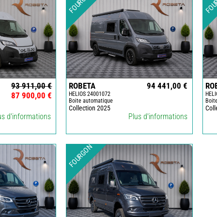
FOURGON
FOU
THETFORD
PIECES
DETACHEES
TOILETTE
SECHE
-
TRELINO
-
ARWINGER
93 911,00 €
ROBETA
94 441,00 €
RO
TRAITEMENT
87 900,00 €
HELIOS 24001072
HELI
DE
Boite automatique
Boit
L
Collection 2025
Coll
EAU
us d'informations
Plus d'informations
EVENEMENT
L'INSTANT
CAMPER
FOURGON
CONTACT