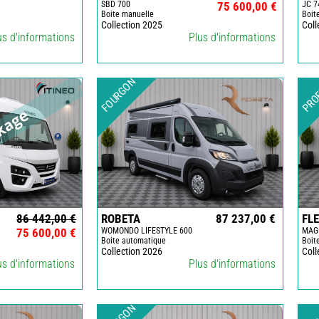
SBD 700
75 600,00 €
JC 7
TRAITEMENT
Boite manuelle
Boit
-
Collection 2025
Coll
ADDITIF
us d'informations
Plus d'informations
IMPRESSION
3D
FOURGON
PRO
PORTE-
VELOS
-
ATTELAGE
PRODUIT
ENTRETIEN
REFRIGERATEUR
SUMO
86 442,00 €
ROBETA
87 237,00 €
FL
SPRING
75 600,00 €
WOMONDO LIFESTYLE 600
MAG
-
Boite automatique
Boit
SUSPENSION
Collection 2026
Coll
us d'informations
Plus d'informations
TELEVISEUR-
SUPPORT-
CONNECTIQUE