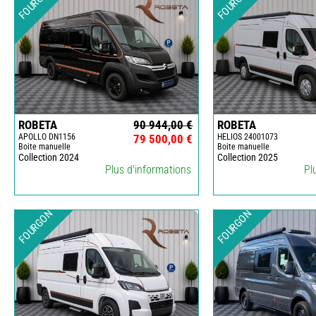
FOURGON
FOURGON
ROBETA
90 944,00 €
ROBETA
APOLLO DN1156
79 500,00 €
HELIOS 24001073
Boite manuelle
Boite manuelle
Collection 2024
Collection 2025
Plus d'informations
Pl
FOURGON
FOURGON