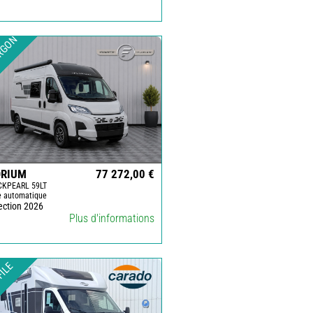
RGON
ORIUM
77 272,00 €
CKPEARL 59LT
e automatique
ection 2026
Plus d'informations
FILE