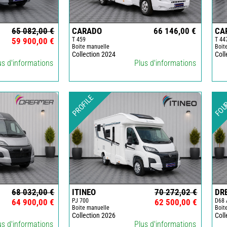
CAMPING-
CAR
65 082,00 €
CARADO
66 146,00 €
CA
CARADO
59 900,00 €
T 459
T 44
Boite manuelle
Boit
FOURGONS/VANS
Collection 2024
Coll
NEUFS
us d'informations
Plus d'informations
FOURGON
BENIMAR
FOU
PROFILE
FOURGON
DREAMER
FOURGON
FLORIUM
FOURGON
FREEDO
FOURGON
NOMADE
68 032,00 €
ITINEO
70 272,02 €
DR
NATION
64 900,00 €
PJ 700
62 500,00 €
D68 
Boite manuelle
Boit
FOURGON
Collection 2026
Coll
ROBETA
us d'informations
Plus d'informations