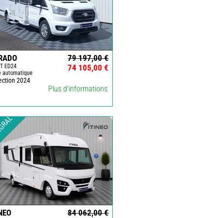
RADO
79 197,00 €
T ED24
74 105,00 €
e automatique
ection 2024
Plus d'informations
EGRAL
NEO
84 062,00 €