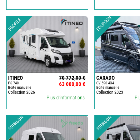
FOURGON
PROFILE
ITINEO
70 772,00 €
CARADO
PS 740
63 000,00 €
CV 590 4X4
Boite manuelle
Boite manuelle
Collection 2026
Collection 2023
Plus d'informations
Pl
FOURGON
FOURGON