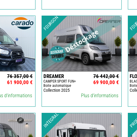
FOURGONS/VANS
OCCASION
FOURGON
FOU
ADRIA
BURSTNER
CARADO
KARMANN
MOBIL
PILOTE
76 357,00 €
DREAMER
76 442,00 €
FL
ACCESSOIRES
61 900,00 €
CAMPER SPORT FUN+
69 900,00 €
BLA
Boite automatique
Boit
ALARME
Collection 2025
Coll
us d'informations
Plus d'informations
ARTS
DE
LA
INTEGRAL
TABLE
PRO
ASPIRATEUR
-
LAVAGE