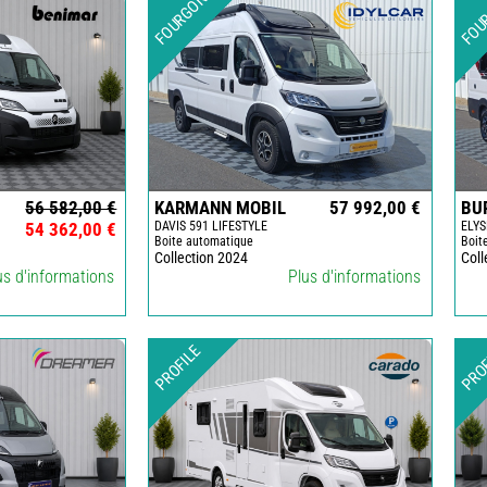
FOURGON
FOU
CAMPING-
CARS
NEUFS
CAMPING-
CAR
ADRIA
CAMPING-
CAR
BENIMAR
56 582,00 €
KARMANN MOBIL
57 992,00 €
BU
54 362,00 €
DAVIS 591 LIFESTYLE
ELYS
CAMPING-
Boite automatique
Boit
CAR
Collection 2024
Coll
CARADO
us d'informations
Plus d'informations
CAMPING-
CAR
FLEURETTE
PROFILE
PRO
CAMPING-
CAR
ITINEO
CAMPING-
CARS
OCCASION