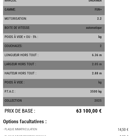
MARQUE:
DREAMER
GAMME:
FUN+
MOTORISATION:
2.2
BOITE DE VITESSE:
automatique
POIDS À VIDE + OU - 5% :
kg
COUCHAGES:
2
LONGUEUR HORS TOUT :
6.36 m
LARGEUR HORS TOUT :
2.05 m
HAUTEUR HORS TOUT :
2.88 m
POIDS À VIDE :
kg
P.T.A.C :
3500 kg
COLLECTION
2025
PRIX DE BASE :
63 100,00 €
Options facultatives :
- PLAQUE IMMATRICULATION
14,50 €