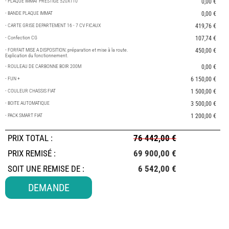
- PLAQUE IMMAT PRESTIGE 520X110
0,00 €
- BANDE PLAQUE IMMAT
0,00 €
- CARTE GRISE DEPARTEMENT 16 - 7 CV FICAUX
419,76 €
- Confection CG
107,74 €
- FORFAIT MISE A DISPOSITION: préparation et mise à la route.
450,00 €
Explication du fonctionnement.
- ROULEAU DE CARBONNE BOIR 200M
0,00 €
- FUN +
6 150,00 €
- COULEUR CHASSIS FIAT
1 500,00 €
- BOITE AUTOMATIQUE
3 500,00 €
- PACK SMART FIAT
1 200,00 €
PRIX TOTAL
:
76 442,00 €
PRIX REMISÉ :
69 900,00 €
SOIT UNE REMISE DE :
6 542,00 €
DEMANDE