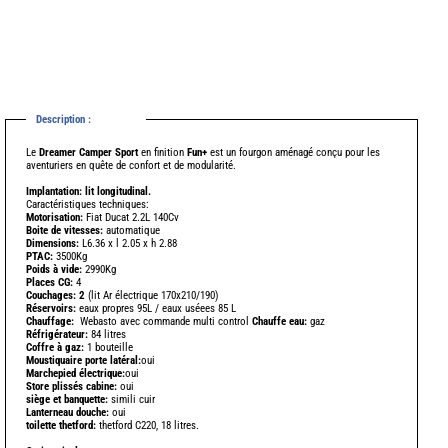
Description :
-
Le
Dreamer Camper Sport
en finition
Fun+
est un fourgon aménagé conçu pour les
aventuriers en quête de confort et de modularité.
Implantation: lit longitudinal.
Caractéristiques techniques:
Motorisation:
Fiat Ducat 2.2L 140Cv
Boite de vitesses:
automatique
Dimensions:
L6.36 x l 2.05 x h 2.88
PTAC:
3500Kg
Poids à vide:
2990Kg
Places CG:
4
Couchages: 2
(lit Ar électrique 170x210/190)
Réservoirs:
eaux propres 95L / eaux uséees 85 L
Chauffage:
Webasto avec commande multi control
Chauffe eau:
gaz
Réfrigérateur:
84 litres
Coffre à gaz:
1 bouteille
Moustiquaire porte latéral:
oui
-
Marchepied électrique:
oui
Store plissés cabine:
oui
-
siège et banquette:
simili cuir
Lanterneau douche:
oui
toilette thetford:
thetford C220, 18 litres.