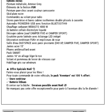
Options inclus:
-
Peinture métalisée, Artense Grey.
Éléments de la finition
FUN
Peinture pare-choc avant couleur carrosserie
Skid plate noire
Commandes au volant pour radio
Stores pare-brise et baies cabine isothermes double plissés à cassette
-
Autoradio PIONEER® USB avec fonction BLUETOOTH®
Chauffage carburant WEBASTO 4000 W
2e batterie cellule électrolyte liquide
Découpe cabine (sauf CAMPER FIVE et CAMPER SPORT)
Gouttière porte latérale avec éclairage LED intégré
Décoration extérieure FUN+ et enjoliveurs de roue
Salle d'eau DUO'SPACE avec paroi pivotante (D43 UP, CAMPER FIVE, CAMPER SPORT)
Jantes acier 15''
-
Phares antibrouillard avant
Pack SMART
-
Jantes 16'' en alliage léger bi-ton
Volant et pommeau de levier de vitesses cuir
Habillage gris sur aérateurs
🎄
Offre Spéciale Noël
🎅
Faites-vous plaisir pour les fêtes !
Pour toute commande de votre véhicule,
le pack "Aventure" est 100 % offert
:
✅
Store extérieur
✅
Batterie lithium
Et cerise sur la bûche :
livraison possible avant Noël
🎁
Ne manquez pas cette offre exceptionnelle pour partir à l’aventure dès la fin d’année !