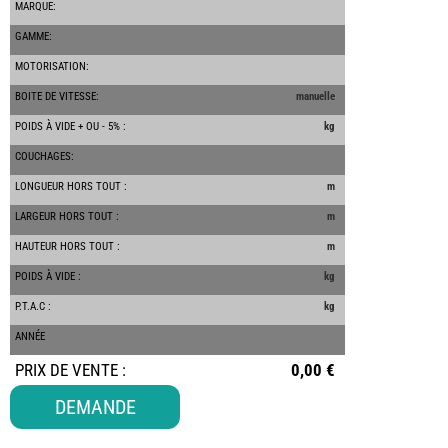
MARQUE:
GAMME:
MOTORISATION:
BOITE DE VITESSE:
manuelle
POIDS À VIDE + OU - 5% :
kg
-
COUCHAGES:
LONGUEUR HORS TOUT :
m
LARGEUR HORS TOUT :
m
HAUTEUR HORS TOUT :
m
POIDS À VIDE :
kg
P.T.A.C :
kg
ANNÉE
-
PRIX DE VENTE :
0,00 €
-
DEMANDE
-