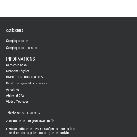
-
CATÉGORIES
Camping-cars neuf
Camping-cars occasion
-
INFORMATIONS
-
Contactez-nous
Mentions Légales
RGPD - CONFIDENTIALITES
Conditions générales de ventes
Actualités
Atelier et SAV
Vidéos Youtubes
Téléphone : 05 45 31 05 58
2001 Route de montjean 16700 Ruffec
Livraison offerte dès 450 € ( sauf produit hors gabarit
, merci de nous appeler pour ce type de produit)