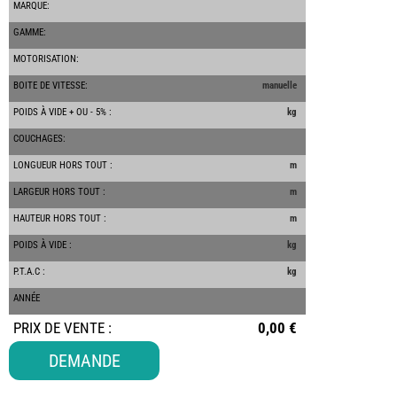
MARQUE:
GAMME:
MOTORISATION:
BOITE DE VITESSE:
manuelle
POIDS À VIDE + OU - 5% :
kg
-
COUCHAGES:
LONGUEUR HORS TOUT :
m
LARGEUR HORS TOUT :
m
HAUTEUR HORS TOUT :
m
POIDS À VIDE :
kg
P.T.A.C :
kg
ANNÉE
PRIX DE VENTE :
0,00 €
-
-
DEMANDE