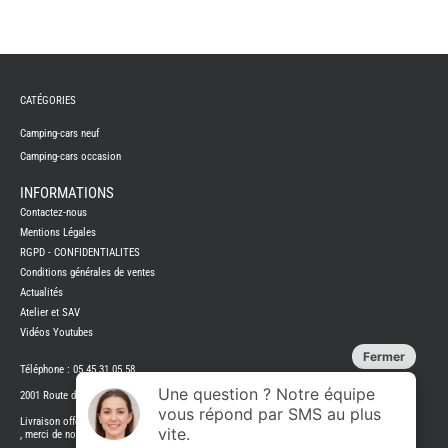
-
-
CATÉGORIES
Camping-cars neuf
Camping-cars occasion
INFORMATIONS
-
Contactez-nous
-
Mentions Légales
RGPD - CONFIDENTIALITES
Conditions générales de ventes
Actualités
Atelier et SAV
Vidéos Youtubes
Téléphone : 05 45 31 05 58
2001 Route de montjean 16700 Ruffec
Livraison offerte dès 450 € ( sauf produit hors gabarit
, merci de nous appeler pour ce type de produit)