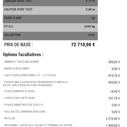
LARGEUR HORS TOUT :
2.19 m
HAUTEUR HORS TOUT :
2.80 m
POIDS À VIDE :
kg
P.T.A.C :
3500 kg
COLLECTION
2026
PRIX DE BASE :
72 710,00 €
Options facultatives :
- AMBIANCE TISSUS MACADAMIA
500,00 €
- BANDE PLAQUE IMMAT
0,00 €
- CARTE GRISE DEPARTEMENT 16 - 7 CV FICAUX
419,76 €
- FORFAIT MISE A DISPOSITION: PREPARATION ET MISE A LA
450,00 €
ROUTE. EXPLICATION DU FONCTIONNEMENT
- PLAQUE IMMATRICULATION
14,50 €
- CONFECTION CARTE GRISE
107,74 €
- PLAQUE IMMAT PRESTIGE 520X110
0,00 €
- ROULEAU DE CARBONNE BOIR 200M
0,00 €
- PACK LIFE
3 210,00 €
- PACK SMART: JANTES ALU, VOLANT ET POMMEAU DE VITESSE
1 000,00 €