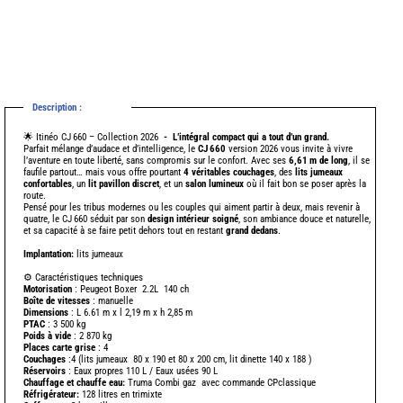
Description :
-
🌟 Itinéo CJ 660 – Collection 2026
- L’intégral compact qui a tout d’un grand.
Parfait mélange d’audace et d’intelligence, le
CJ 660
version 2026 vous invite à vivre
l’aventure en toute liberté, sans compromis sur le confort. Avec ses
6,61 m de long
, il se
faufile partout… mais vous offre pourtant
4 véritables couchages
, des
lits jumeaux
confortables
, un
lit pavillon discret
, et un
salon lumineux
où il fait bon se poser après la
route.
Pensé pour les tribus modernes ou les couples qui aiment partir à deux, mais revenir à
quatre, le CJ 660 séduit par son
design intérieur soigné
, son ambiance douce et naturelle,
et sa capacité à se faire petit dehors tout en restant
grand dedans
.
Implantation:
lits jumeaux
⚙️ Caractéristiques techniques
Motorisation
: Peugeot Boxer 2.2L 140 ch
Boîte de vitesses
: manuelle
Dimensions
: L 6.61 m x l 2,19 m x h 2,85 m
-
PTAC
: 3 500 kg
Poids à vide
: 2 870 kg
-
Places carte grise
: 4
Couchages
:4 (lits jumeaux 80 x 190 et 80 x 200 cm, lit dinette 140 x 188 )
Réservoirs
: Eaux propres 110 L / Eaux usées 90 L
Chauffage
et chauffe eau:
Truma Combi gaz avec commande CPclassique
Réfrigérateur:
128 litres en trimixte
-