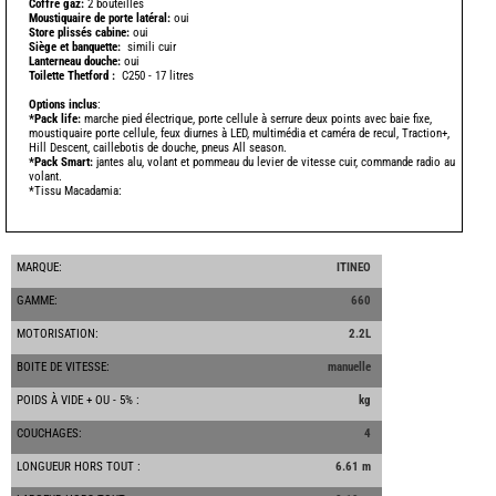
Coffre gaz:
2 bouteilles
Moustiquaire de porte latéral:
oui
Store plissés cabine:
oui
Siège et banquette:
simili cuir
Lanterneau douche:
oui
Toilette Thetford :
C250 - 17 litres
-
Options inclus
:
*Pack life:
marche pied électrique, porte cellule à serrure deux points avec baie fixe,
moustiquaire porte cellule, feux diurnes à LED, multimédia et caméra de recul, Traction+,
Hill Descent, caillebotis de douche, pneus All season.
*Pack Smart:
jantes alu, volant et pommeau du levier de vitesse cuir, commande radio au
volant.
*Tissu Macadamia:
-
-
MARQUE:
ITINEO
GAMME:
660
MOTORISATION:
2.2L
BOITE DE VITESSE:
manuelle
POIDS À VIDE + OU - 5% :
kg
COUCHAGES:
4
LONGUEUR HORS TOUT :
6.61 m