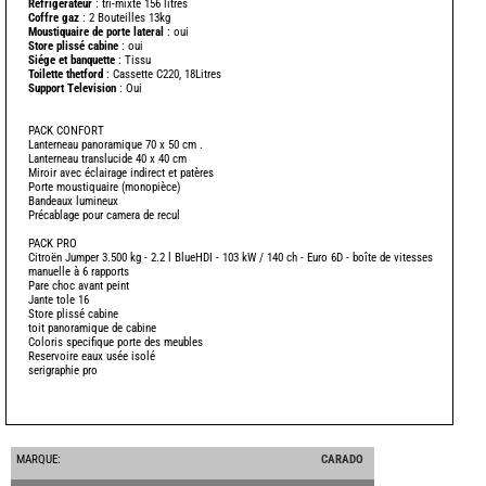
Refrigerateur
: tri-mixte 156 litres
-
Coffre gaz
: 2 Bouteilles 13kg
Moustiquaire de porte lateral
: oui
Store plissé cabine
: oui
Siége et banquette
: Tissu
Toilette thetford
: Cassette C220, 18Litres
Support Television
: Oui
-
PACK CONFORT
Lanterneau panoramique 70 x 50 cm .
Lanterneau translucide 40 x 40 cm
Miroir avec éclairage indirect et patères
Porte moustiquaire (monopièce)
Bandeaux lumineux
-
Précablage pour camera de recul
-
PACK PRO
Citroën Jumper 3.500 kg - 2.2 l BlueHDI - 103 kW / 140 ch - Euro 6D - boîte de vitesses
manuelle à 6 rapports
Pare choc avant peint
Jante tole 16
Store plissé cabine
toit panoramique de cabine
Coloris specifique porte des meubles
Reservoire eaux usée isolé
serigraphie pro
MARQUE:
CARADO