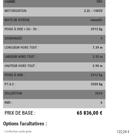
GAMME:
PRO
MOTORISATION:
2.2L - 140CV
BOITE DE VITESSE:
manuelle
POIDS À VIDE + OU - 5% :
2912 kg
COUCHAGES:
4
LONGUEUR HORS TOUT :
7.39 m
LARGEUR HORS TOUT :
2.32 m
HAUTEUR HORS TOUT :
2.90 m
POIDS À VIDE :
2912 kg
P.T.A.C :
3500 kg
COLLECTION
2024
KMS :
6
PRIX DE BASE :
65 836,00 €
Options facultatives :
- Confection carte grise
122,24 €