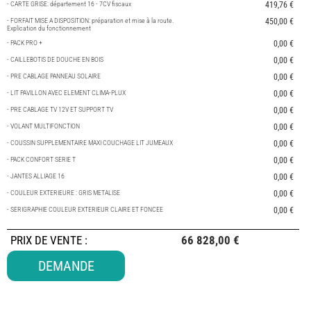
- CARTE GRISE: département 16 - 7CV fiscaux
419,76 €
- FORFAIT MISE A DISPOSITION: préparation et mise à la route.
450,00 €
Explication du fonctionnement
- PACK PRO +
0,00 €
- CAILLEBOTIS DE DOUCHE EN BOIS
0,00 €
- PRE CABLAGE PANNEAU SOLAIRE
0,00 €
- LIT PAVILLON AVEC ELEMENT CLIMA-PLUX
0,00 €
- PRE CABLAGE TV 12V ET SUPPORT TV
0,00 €
- VOLANT MULTIFONCTION
0,00 €
- COUSSIN SUPPLEMENTAIRE MAXI COUCHAGE LIT JUMEAUX
0,00 €
- PACK CONFORT SERIE T
0,00 €
- JANTES ALLIAGE 16
0,00 €
- COULEUR EXTERIEURE : GRIS METALISE
0,00 €
- SERIGRAPHIE COULEUR EXTERIEUR CLAIRE ET FONCEE
0,00 €
PRIX DE VENTE
:
66 828,00 €
DEMANDE