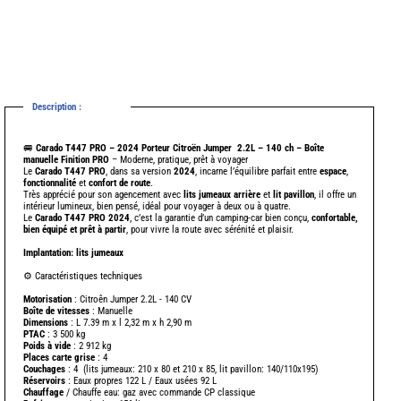
Description :
-
🚐
Carado T447 PRO – 2024
Porteur Citroën Jumper 2.2L – 140 ch – Boîte
manuelle
Finition PRO
– Moderne, pratique, prêt à voyager
Le
Carado T447 PRO
, dans sa version
2024
, incarne l’équilibre parfait entre
espace
,
fonctionnalité
et
confort de route
.
Très apprécié pour son agencement avec
lits jumeaux arrière
et
lit pavillon
, il offre un
intérieur lumineux, bien pensé, idéal pour voyager à deux ou à quatre.
Le
Carado T447 PRO 2024
, c’est la garantie d’un camping-car bien conçu,
confortable,
bien équipé et prêt à partir
, pour vivre la route avec sérénité et plaisir.
Implantation: lits jumeaux
⚙️ Caractéristiques techniques
Motorisation
:
Citroên Jumper 2.2L - 140 CV
Boîte de vitesses
: Manuelle
Dimensions
: L 7.39 m x l 2,32 m x h 2,90 m
-
PTAC
: 3 500 kg
Poids à vide
: 2 912 kg
-
Places carte grise
: 4
Couchages
: 4 (lits jumeaux: 210 x 80 et 210 x 85, lit pavillon: 140/110x195)
Réservoirs
: Eaux propres 122 L / Eaux usées 92 L
Chauffage
/ Chauffe eau: gaz avec commande CP classique