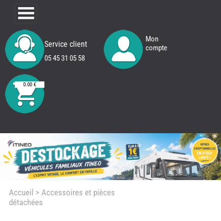
Mon
Service client
compte
05 45 31 05 58
0.00 €
Accueil
> Accessoires et pièces
détachées