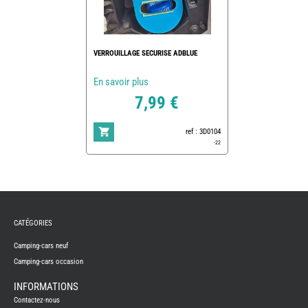
VERROUILLAGE SECURISE ADBLUE
En savoir plus
7,99 €
ref : 3D0104
-22
REMY
FRERES
CATÉGORIES
CAMPING-
CARS
NEUFS
Camping-cars neuf
Camping-cars occasion
CAMPING-
CAR
ADRIA
INFORMATIONS
CAMPING-
Contactez-nous
CAR