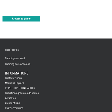
TABLE
ASPIR
-
LAVA
Ajouter au panier
CAME
GPS-
RADI
CHAU
ET
CHAU
EAU
CLIMA
ET
CATÉGORIES
GLACI
ENERG
Camping-cars neuf
EQUI
Camping-cars occasion
INTER
EXTER
INFORMATIONS
FRON
RUNN
Contactez-nous
GAZ
Mentions Légales
RGPD - CONFIDENTIALITES
HUILE
-
Conditions générales de ventes
TRAI
-
Actualités
ADDIT
Atelier et SAV
IMPRE
Vidéos Youtubes
3D