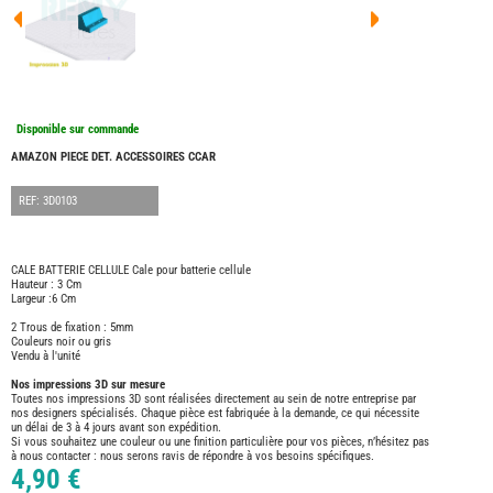
FOUR
DREA
FOUR
FLOR
FOUR
FREE
FOUR
Disponible sur commande
NOMA
NATIO
AMAZON PIECE DET. ACCESSOIRES CCAR
FOUR
ROBE
REF: 3D0103
FOUR
OCCA
ADRI
CALE BATTERIE CELLULE Cale pour batterie cellule
Hauteur : 3 Cm
BURS
Largeur :6 Cm
CARA
2 Trous de fixation : 5mm
KARM
Couleurs noir ou gris
MOBI
Vendu à l'unité
PILOT
Nos impressions 3D sur mesure
Toutes nos impressions 3D sont réalisées directement au sein de notre entreprise par
ACCE
nos designers spécialisés. Chaque pièce est fabriquée à la demande, ce qui nécessite
un délai de 3 à 4 jours avant son expédition.
ALAR
Si vous souhaitez une couleur ou une finition particulière pour vos pièces, n’hésitez pas
à nous contacter : nous serons ravis de répondre à vos besoins spécifiques.
ARTS
4,90 €
DE
LA