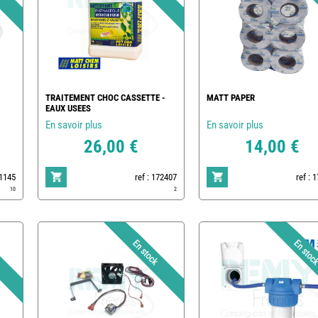
TRAITEMENT CHOC CASSETTE -
MATT PAPER
EAUX USEES
En savoir plus
En savoir plus
26,00 €
14,00 €
1145
ref : 172407
ref : 
10
2