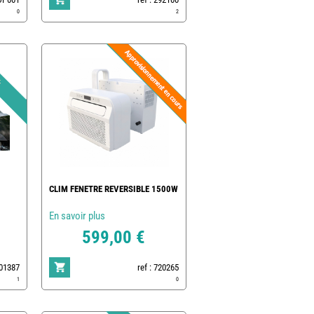
0
2
CLIM FENETRE REVERSIBLE 1500W
En savoir plus
599,00 €
801387
ref : 720265
1
0