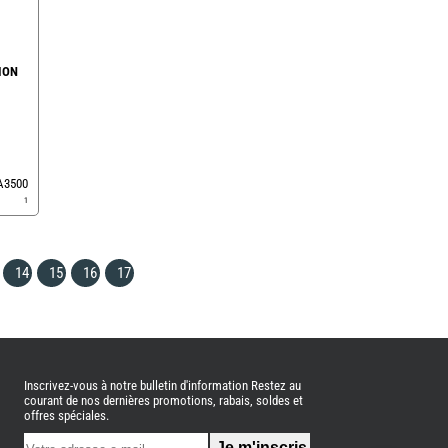
ION
EA3500
1
14
15
16
17
Inscrivez-vous à notre bulletin d'information Restez au
courant de nos dernières promotions, rabais, soldes et
offres spéciales.