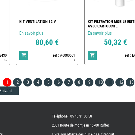
KIT VENTILATION 12 V
KIT FILTRATION MOBILE EDIT
AVEC CARTOUCH ...
En savoir plus
En savoir plus
80,60 €
50,32 €
78430
ref : A0000501
ref : 
19
1
1
2
3
4
5
6
7
8
9
10
11
12
13
Suivant
Téléphone : 05 45 31 05 58
2001 Route de montjean 16700 Ruffec
Livraison offerte dès 450 € ( sauf produit
ES