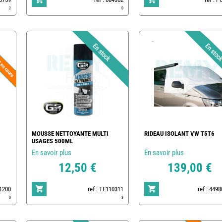
2
0
MOUSSE NETTOYANTE MULTI
RIDEAU ISOLANT VW T5T6
USAGES 500ML
En savoir plus
En savoir plus
12,50 €
139,00 €
01200
ref : TE110311
ref : 449
0
3