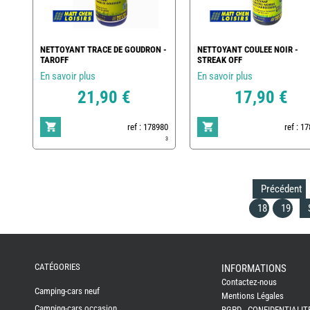
NETTOYANT TRACE DE GOUDRON -
NETTOYANT COULEE NOIR -
TAROFF
STREAK OFF
En savoir plus
En savoir plus
21,90 €
17,90 €
ref : 178980
ref : 1
3
Précédent
18
19
REMY
FRERES
CATÉGORIES
INFORMATIONS
Contactez-nous
CAMPING-
Camping-cars neuf
CARS
Mentions Légales
NEUFS
Camping-cars occasion
RGPD - CONFIDENTIALIT