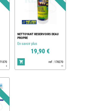
NETTOYANT RESERVOIRS DEAU
PROPRE
En savoir plus
19,90 €
171370
ref : 178270
3
11