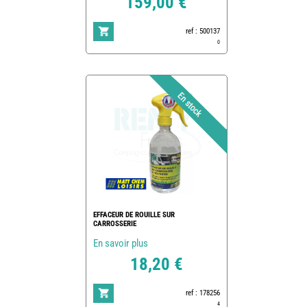
159,00 €
ref : 500137
0
EFFACEUR DE ROUILLE SUR
CARROSSERIE
En savoir plus
18,20 €
ref : 178256
4