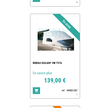
3
RIDEAU ISOLANT VW T5T6
En savoir plus
139,00 €
ref : 449801387
1