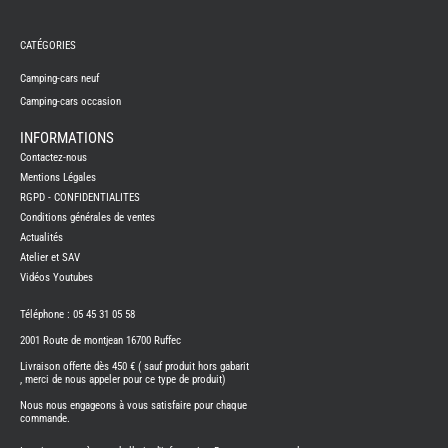
REMY
FRERES
CATÉGORIES
CAMPING-
CARS
NEUFS
Camping-cars neuf
Camping-cars occasion
CAMPING-
CAR
ADRIA
INFORMATIONS
CAMPING-
Contactez-nous
CAR
BENIMAR
Mentions Légales
RGPD - CONFIDENTIALITES
CAMPING-
CAR
Conditions générales de ventes
CARADO
Actualités
CAMPING-
CAR
Atelier et SAV
FLEURETTE
Vidéos Youtubes
CAMPING-
CAR
ITINEO
Téléphone : 05 45 31 05 58
CAMPING-
2001 Route de montjean 16700 Ruffec
CARS
OCCASION
Livraison offerte dès 450 € ( sauf produit hors gabarit
, merci de nous appeler pour ce type de produit)
CAMPING-
CAR
Nous nous engageons à vous satisfaire pour chaque
CARADO
commande.
FOURGONS/VANS