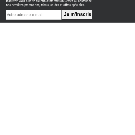
Inscrivez-vous à notre bulletin d'information Restez au courant de
NEUFS
nos dernières promotions, rabais, soldes et offres spéciales.
FOURGON
BENIMAR
FOURGON
DREAMER
FOURGON
FLORIUM
FOURGON
FREEDO
FOURGON
NOMADE
NATION
FOURGON
ROBETA
FOURGONS/VANS
OCCASION
ADRIA
BURSTNER
CARADO
KARMANN
MOBIL
PILOTE
ACCESSOIRES