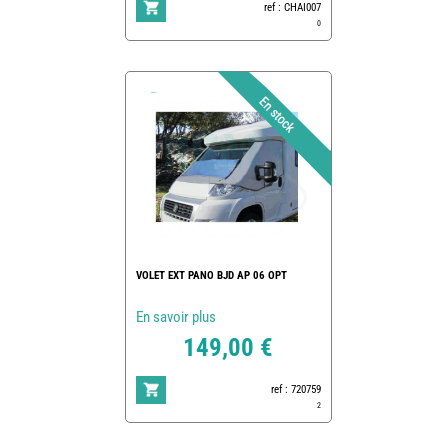
ref : CHAI007
0
VOLET EXT PANO BJD AP 06 OPT
En savoir plus
149,00 €
ref : 720759
2