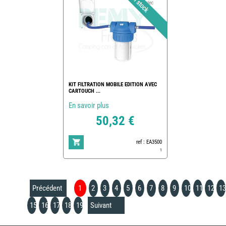
KIT FILTRATION MOBILE EDITION AVEC
CARTOUCH ...
En savoir plus
50,32 €
ref : EA3500
1
Précédent
1
2
3
4
5
6
7
8
9
10
11
12
13
15
16
17
18
19
Suivant