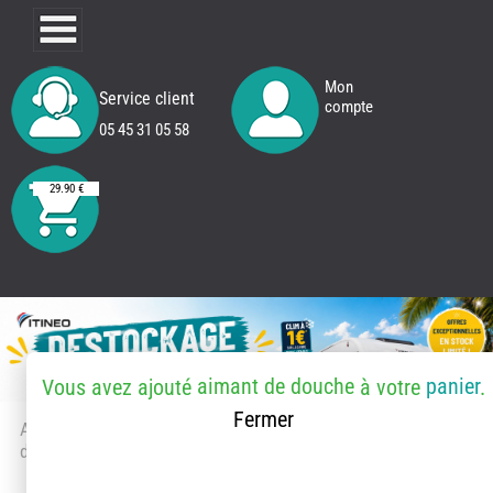
Mon
Service client
compte
05 45 31 05 58
29.90 €
aimant de douche
panier
Vous avez ajouté
à votre
.
Fermer
Accueil
> Accessoires et pièces
détachées