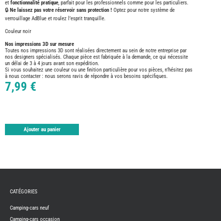
TABLE
et
fonctionnalité pratique
, parfait pour les professionnels comme pour les particuliers.
🔒
Ne laissez pas votre réservoir sans protection !
Optez pour notre système de
ASPIR
verrouillage AdBlue et roulez l’esprit tranquille.
-
LAVA
Couleur noir
CAME
GPS-
Nos impressions 3D sur mesure
RADI
Toutes nos impressions 3D sont réalisées directement au sein de notre entreprise par
nos designers spécialisés. Chaque pièce est fabriquée à la demande, ce qui nécessite
CHAU
un délai de 3 à 4 jours avant son expédition.
ET
Si vous souhaitez une couleur ou une finition particulière pour vos pièces, n’hésitez pas
CHAU
à nous contacter : nous serons ravis de répondre à vos besoins spécifiques.
EAU
7,99 €
CLIMA
ET
GLACI
ENERG
EQUI
INTER
Ajouter au panier
EXTER
FRON
RUNN
GAZ
HUILE
-
TRAI
-
CATÉGORIES
ADDIT
Camping-cars neuf
IMPRE
3D
Camping-cars occasion