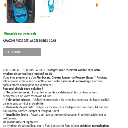
FOUR
DREA
FOUR
FLOR
FOUR
FREE
FOUR
Disponible sur commande
NOMA
NATIO
AMAZON PIECE DET. ACCESSOIRES CCAR
FOUR
ROBE
REF: 3D0104
FOUR
OCCA
ADRI
VERROUILLAGE SECURISE ADBLUE
Protégez votre réservoir AdBlue avec notre
système de verrouillage imprimé en 3D
BURS
Vous êtes propriétaire d’un
Fiat Ducato
,
Citroën Jumper
ou
Peugeot Boxer
? Protégez
CARA
efficacement votre réservoir AdBlue avec notre
système de verrouillage
innovant,
spécialement conçu pour ces véhicules !
KARM
Pourquoi choisir notre solution ?
MOBI
✅
Sécurité renforcée
: Évitez les actes de vandalisme et les contaminations
accidentelles de votre réservoir AdBlue.
PILOT
✅
Fabrication robuste
: Réalisé en impression 3D avec des matériaux de haute qualité,
garantissant solidité et durabilité.
ACCE
✅
Compatibilité parfaite
: Conçu sur mesure pour s’adapter aux bouchons AdBlue des
Fiat Ducato, Citroën Jumper et Peugeot Boxer.
ALAR
✅
Installation facile
: Aucun outillage complexe nécessaire, il se fixe rapidement et
solidement.
ARTS
Un produit utile et ingénieux
DE
Ce système de verrouillage est le fruit d’un savoir-faire alliant
précision technologique
LA