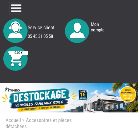
Mon
Service client
compte
05 45 31 05 58
0.00 €
Accueil
> Accessoires et pièces
détachées