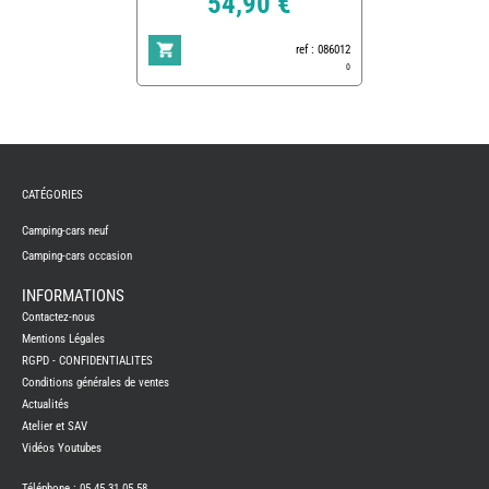
54,90 €
ref : 086012
0
REMY
FRERES
CATÉGORIES
CAMPING-
CARS
NEUFS
Camping-cars neuf
Camping-cars occasion
CAMPING-
CAR
ADRIA
INFORMATIONS
CAMPING-
Contactez-nous
CAR
BENIMAR
Mentions Légales
RGPD - CONFIDENTIALITES
CAMPING-
CAR
Conditions générales de ventes
CARADO
Actualités
CAMPING-
CAR
Atelier et SAV
FLEURETTE
Vidéos Youtubes
CAMPING-
CAR
ITINEO
Téléphone : 05 45 31 05 58