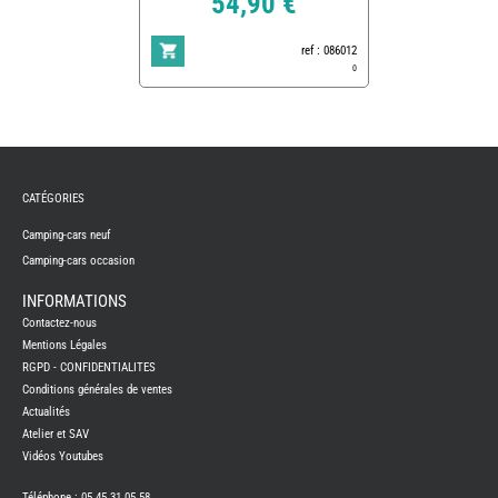
54,90 €
ref : 086012
0
REMY
FRERES
CATÉGORIES
CAMPING-
CARS
NEUFS
Camping-cars neuf
Camping-cars occasion
CAMPING-
CAR
ADRIA
INFORMATIONS
CAMPING-
Contactez-nous
CAR
BENIMAR
Mentions Légales
RGPD - CONFIDENTIALITES
CAMPING-
CAR
Conditions générales de ventes
CARADO
Actualités
CAMPING-
CAR
Atelier et SAV
FLEURETTE
Vidéos Youtubes
CAMPING-
CAR
ITINEO
Téléphone : 05 45 31 05 58