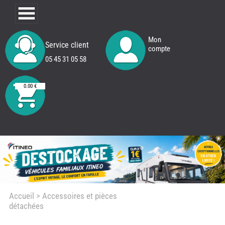
Mon
Service client
compte
05 45 31 05 58
0.00 €
Accueil
> Accessoires et pièces
détachées