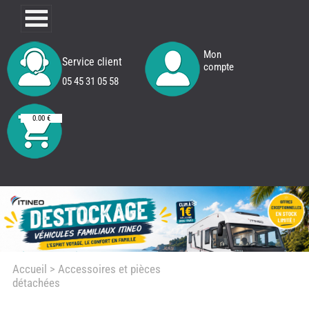
Mon
Service client
compte
05 45 31 05 58
0.00 €
Accueil
> Accessoires et pièces
détachées