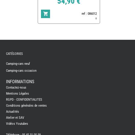
54,90 €
ref : 086012
0
REMY
FRERES
CATÉGORIES
CAMPING-
CARS
NEUFS
Camping-cars neuf
Camping-cars occasion
CAMPING-
CAR
ADRIA
INFORMATIONS
CAMPING-
Contactez-nous
CAR
BENIMAR
Mentions Légales
RGPD - CONFIDENTIALITES
CAMPING-
CAR
Conditions générales de ventes
CARADO
Actualités
CAMPING-
CAR
Atelier et SAV
FLEURETTE
Vidéos Youtubes
CAMPING-
CAR
ITINEO
Téléphone : 05 45 31 05 58