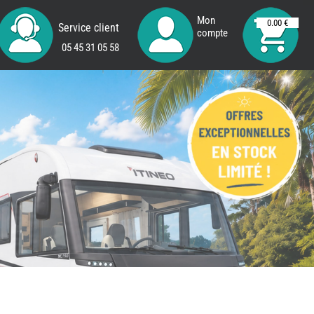
Mon
0.00 €
Service client
compte
05 45 31 05 58
REMY
FRERES