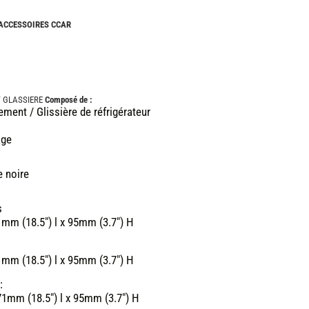
CAMPING-
CARS
 ACCESSOIRES CCAR
NEUFS
CAMPING-
CAR
ADRIA
T GLASSIERE
Composé de :
CAMPING-
ement / Glissière de réfrigérateur
CAR
BENIMAR
age
CAMPING-
CAR
CARADO
e noire
CAMPING-
CAR
s
FLEURETTE
mm (18.5") l x 95mm (3.7") H
CAMPING-
:
CAR
mm (18.5") l x 95mm (3.7") H
ITINEO
:
CAMPING-
71mm (18.5") l x 95mm (3.7") H
CARS
OCCASION