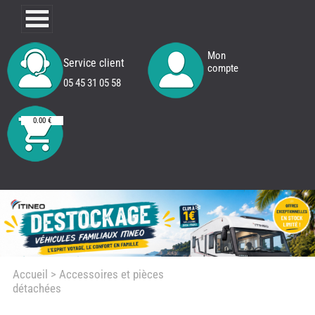
Mon
Service client
compte
05 45 31 05 58
0.00 €
Accueil
> Accessoires et pièces
détachées