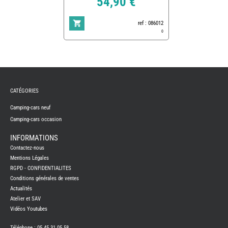
54,90 €
ref : 086012
0
REMY
FRERES
CATÉGORIES
CAMPING-
CARS
NEUFS
Camping-cars neuf
Camping-cars occasion
CAMPING-
CAR
ADRIA
INFORMATIONS
CAMPING-
Contactez-nous
CAR
BENIMAR
Mentions Légales
RGPD - CONFIDENTIALITES
CAMPING-
CAR
Conditions générales de ventes
CARADO
Actualités
CAMPING-
CAR
Atelier et SAV
FLEURETTE
Vidéos Youtubes
CAMPING-
CAR
ITINEO
Téléphone : 05 45 31 05 58