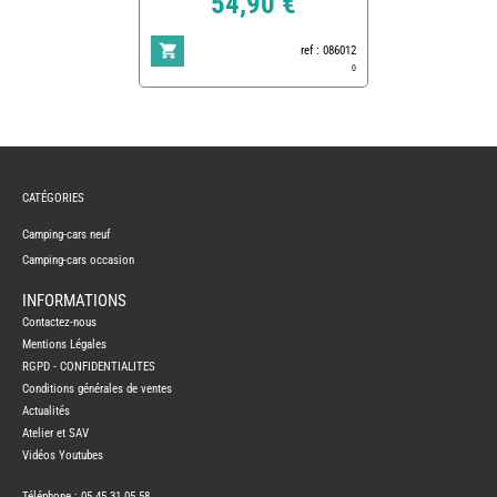
54,90 €
ref : 086012
0
REMY
FRERES
CATÉGORIES
CAMPING-
CARS
NEUFS
Camping-cars neuf
Camping-cars occasion
CAMPING-
CAR
ADRIA
INFORMATIONS
CAMPING-
Contactez-nous
CAR
BENIMAR
Mentions Légales
RGPD - CONFIDENTIALITES
CAMPING-
CAR
Conditions générales de ventes
CARADO
Actualités
CAMPING-
CAR
Atelier et SAV
FLEURETTE
Vidéos Youtubes
CAMPING-
CAR
ITINEO
Téléphone : 05 45 31 05 58