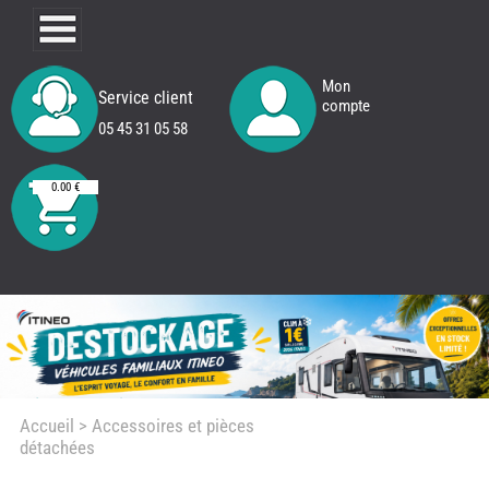
Mon
Service client
compte
05 45 31 05 58
0.00 €
Accueil
> Accessoires et pièces
détachées