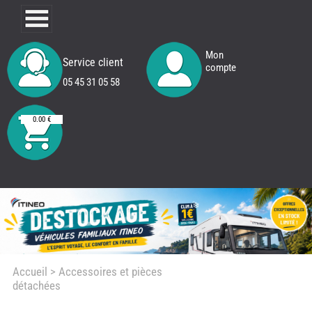
Mon
Service client
compte
05 45 31 05 58
0.00 €
Accueil
> Accessoires et pièces
détachées