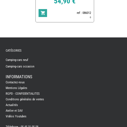
54,90 €
ref : 086012
0
REMY
FRERES
CATÉGORIES
CAMPING-
CARS
NEUFS
Camping-cars neuf
Camping-cars occasion
CAMPING-
CAR
ADRIA
INFORMATIONS
CAMPING-
Contactez-nous
CAR
BENIMAR
Mentions Légales
RGPD - CONFIDENTIALITES
CAMPING-
CAR
Conditions générales de ventes
CARADO
Actualités
CAMPING-
CAR
Atelier et SAV
FLEURETTE
Vidéos Youtubes
CAMPING-
CAR
ITINEO
Téléphone : 05 45 31 05 58