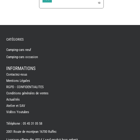
10
REMY
FRERES
CATÉGORIES
CAMPING-
CARS
NEUFS
Camping-cars neuf
Camping-cars occasion
CAMPING-
CAR
ADRIA
INFORMATIONS
CAMPING-
Contactez-nous
CAR
BENIMAR
Mentions Légales
RGPD - CONFIDENTIALITES
CAMPING-
CAR
Conditions générales de ventes
CARADO
Actualités
CAMPING-
CAR
Atelier et SAV
FLEURETTE
Vidéos Youtubes
CAMPING-
CAR
ITINEO
Téléphone : 05 45 31 05 58
CAMPING-
2001 Route de montjean 16700 Ruffec
CARS
OCCASION
Livraison offerte dès 450 € ( sauf produit hors gabarit