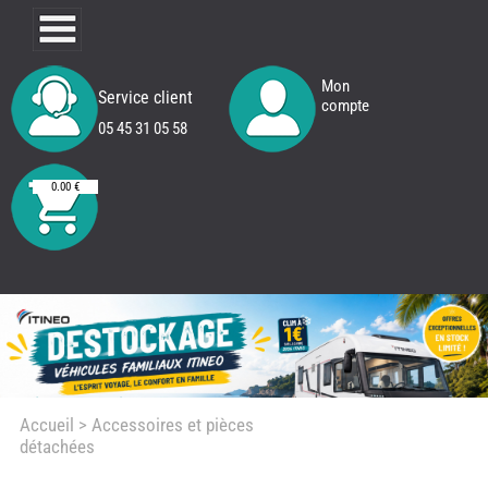
Mon
Service client
compte
05 45 31 05 58
0.00 €
Accueil
> Accessoires et pièces
détachées