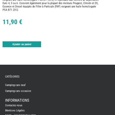
TABLE
Euro 4, 5 ou 6. Convient également pour la plupart des moteurs Peugeot, Citroën et DS,
Essence et Diesel équipés de Filtre à Particule (FAP) exigeant une huile homologuée
ASPIR
PSA B71 2312.
-
LAVA
CAME
11,90 €
GPS-
RADI
CHAU
ET
CHAU
EAU
Ajouter au panier
CLIMA
ET
GLACI
ENERG
EQUI
INTER
EXTER
FRON
CATÉGORIES
RUNN
GAZ
Camping-cars neuf
Camping-cars occasion
HUILE
-
TRAI
-
INFORMATIONS
ADDIT
Contactez-nous
IMPRE
Mentions Légales
3D