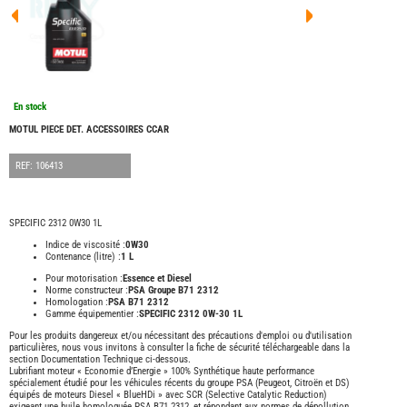
FOUR
DREA
FOUR
FLOR
FOUR
FREE
FOUR
En stock
NOMA
NATIO
MOTUL PIECE DET. ACCESSOIRES CCAR
FOUR
ROBE
REF: 106413
FOUR
OCCA
ADRI
SPECIFIC 2312 0W30 1L
BURS
Indice de viscosité :
0W30
Contenance (litre) :
1 L
CARA
Pour motorisation :
Essence et Diesel
KARM
MOBI
Norme constructeur :
PSA Groupe B71 2312
Homologation :
PSA B71 2312
PILOT
Gamme équipementier :
SPECIFIC 2312 0W-30 1L
ACCE
Pour les produits dangereux et/ou nécessitant des précautions d'emploi ou d'utilisation
particulières, nous vous invitons à consulter la fiche de sécurité téléchargeable dans la
ALAR
section Documentation Technique ci-dessous.
Lubrifiant moteur « Economie d’Energie » 100% Synthétique haute performance
ARTS
spécialement étudié pour les véhicules récents du groupe PSA (Peugeot, Citroën et DS)
DE
équipés de moteurs Diesel « BlueHDi » avec SCR (Selective Catalytic Reduction)
LA
exigeant une huile homologuée PSA B71 2312, et répondant aux normes de dépollution