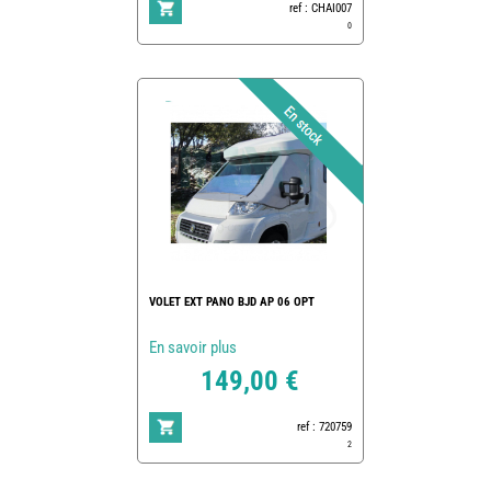
ref : CHAI007
0
VOLET EXT PANO BJD AP 06 OPT
En savoir plus
149,00 €
ref : 720759
2