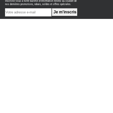
Inscrivez-vous à notre bulletin d'information Restez au courant de
NEUFS
nos dernières promotions, rabais, soldes et offres spéciales.
FOURGON
BENIMAR
FOURGON
DREAMER
FOURGON
FLORIUM
FOURGON
FREEDO
FOURGON
NOMADE
NATION
FOURGON
ROBETA
FOURGONS/VANS
OCCASION
ADRIA
BURSTNER
CARADO
KARMANN
MOBIL
PILOTE
ACCESSOIRES