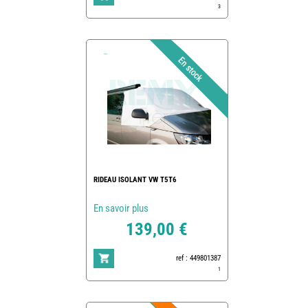
3
RIDEAU ISOLANT VW T5T6
En savoir plus
139,00 €
ref : 449801387
1