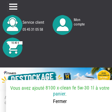
Mon
Service client
compte
05 45 31 05 58
10.40 €
8100 x-clean fe 5w-30 1l
Vous avez ajouté
à votre
panier
.
Accueil
> Accessoires et pièces
Fermer
détachées