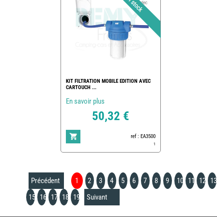
KIT FILTRATION MOBILE EDITION AVEC
CARTOUCH ...
En savoir plus
50,32 €
ref : EA3500
1
Précédent
1
2
3
4
5
6
7
8
9
10
11
12
13
15
16
17
18
19
Suivant