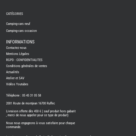
REMY
FRERES
CATÉGORIES
CAMPING-
CARS
NEUFS
Camping-cars neuf
Camping-cars occasion
CAMPING-
CAR
ADRIA
INFORMATIONS
CAMPING-
Contactez-nous
CAR
BENIMAR
Mentions Légales
RGPD - CONFIDENTIALITES
CAMPING-
CAR
Conditions générales de ventes
CARADO
Actualités
CAMPING-
CAR
Atelier et SAV
FLEURETTE
Vidéos Youtubes
CAMPING-
CAR
ITINEO
Téléphone : 05 45 31 05 58
CAMPING-
2001 Route de montjean 16700 Ruffec
CARS
OCCASION
Livraison offerte dès 450 € ( sauf produit hors gabarit
, merci de nous appeler pour ce type de produit)
CAMPING-
CAR
Nous nous engageons à vous satisfaire pour chaque
CARADO
commande.
FOURGONS/VANS