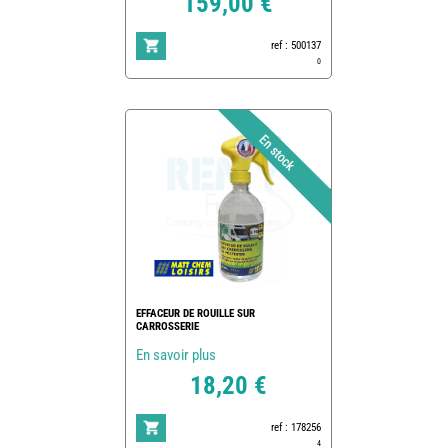
159,00 €
ref : 500137
0
EFFACEUR DE ROUILLE SUR
CARROSSERIE
En savoir plus
18,20 €
ref : 178256
4