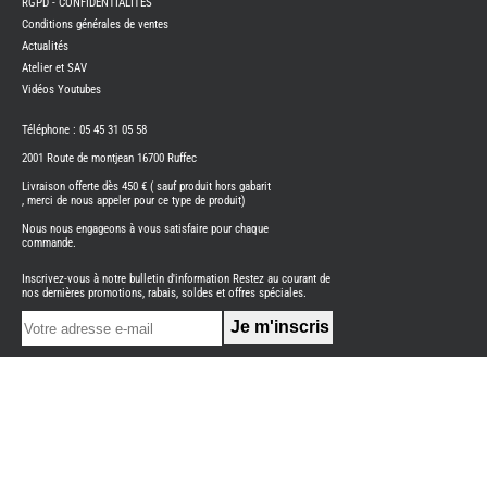
RGPD - CONFIDENTIALITES
PORTE
VELO
Conditions générales de ventes
-
Actualités
ATTEL
Atelier et SAV
PROD
ENTRE
Vidéos Youtubes
REFRI
Téléphone : 05 45 31 05 58
SUMO
SPRIN
2001 Route de montjean 16700 Ruffec
-
SUSPE
Livraison offerte dès 450 € ( sauf produit hors gabarit
, merci de nous appeler pour ce type de produit)
TELEV
SUPPO
CONN
Nous nous engageons à vous satisfaire pour chaque
commande.
THET
PIECE
DETAC
Inscrivez-vous à notre bulletin d'information Restez au courant de
nos dernières promotions, rabais, soldes et offres spéciales.
TOILE
SECH
-
TRELI
-
ARWI
TRAI
DE
L
EAU
EVE
L'IN
CAM