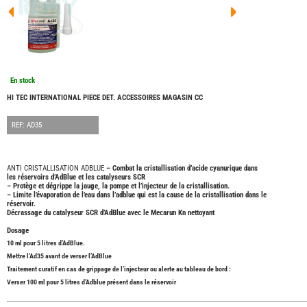
FOUR
DREA
FOUR
FLOR
FOUR
FREE
FOUR
En stock
NOMA
NATIO
HI TEC INTERNATIONAL PIECE DET. ACCESSOIRES MAGASIN CC
FOUR
ROBE
REF: AD35
FOUR
OCCA
ADRI
ANTI CRISTALLISATION ADBLUE
– Combat la cristallisation d’acide cyanurique dans
les réservoirs d’AdBlue et les catalyseurs SCR
BURS
– Protège et dégrippe la jauge, la pompe et l’injecteur de la cristallisation.
CARA
– Limite l’évaporation de l’eau dans l’adblue qui est la cause de la cristallisation dans le
réservoir.
KARM
Décrassage du catalyseur SCR d’AdBlue avec le Mecarun Kn nettoyant
MOBI
Dosage
PILOT
10 ml pour 5 litres d’AdBlue.
ACCE
Mettre l’Ad35 avant de verser l’AdBlue
Traitement curatif en cas de grippage de l’injecteur ou alerte au tableau de bord :
ALAR
Verser 100 ml pour 5 litres d’Adblue présent dans le réservoir
ARTS
DE
LA