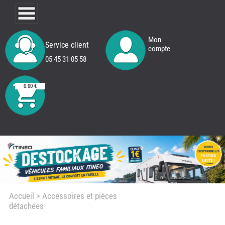
Mon
Service client
compte
05 45 31 05 58
0.00 €
Accueil
> Accessoires et pièces
détachées