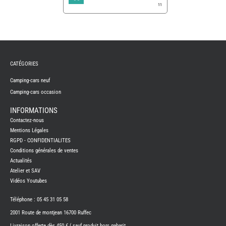
11
REMY
FRERES
CATÉGORIES
CAMPING-
CARS
NEUFS
Camping-cars neuf
Camping-cars occasion
CAMPING-
CAR
ADRIA
INFORMATIONS
CAMPING-
Contactez-nous
CAR
BENIMAR
Mentions Légales
RGPD - CONFIDENTIALITES
CAMPING-
CAR
Conditions générales de ventes
CARADO
Actualités
CAMPING-
CAR
Atelier et SAV
FLEURETTE
Vidéos Youtubes
CAMPING-
CAR
ITINEO
Téléphone : 05 45 31 05 58
CAMPING-
2001 Route de montjean 16700 Ruffec
CARS
OCCASION
Livraison offerte dès 450 € ( sauf produit hors gabarit