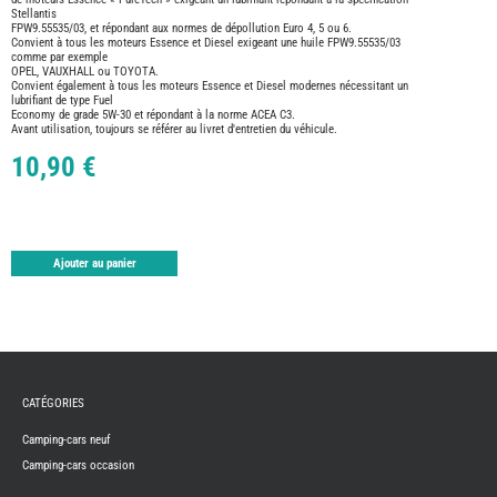
TABLE
Stellantis
FPW9.55535/03, et répondant aux normes de dépollution Euro 4, 5 ou 6.
ASPIR
Convient à tous les moteurs Essence et Diesel exigeant une huile FPW9.55535/03
-
LAVA
comme par exemple
OPEL, VAUXHALL ou TOYOTA.
CAME
Convient également à tous les moteurs Essence et Diesel modernes nécessitant un
GPS-
lubrifiant de type Fuel
RADI
Economy de grade 5W-30 et répondant à la norme ACEA C3.
Avant utilisation, toujours se référer au livret d'entretien du véhicule.
CHAU
ET
10,90 €
CHAU
EAU
CLIMA
ET
GLACI
ENERG
Ajouter au panier
EQUI
INTER
EXTER
FRON
RUNN
GAZ
HUILE
CATÉGORIES
-
TRAI
-
Camping-cars neuf
ADDIT
Camping-cars occasion
IMPRE
3D