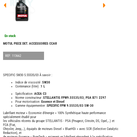
FOUR
DREA
FOUR
FLOR
FOUR
FREE
FOUR
En stock
NOMA
NATIO
MOTUL PIECE DET. ACCESSOIRES CCAR
FOUR
ROBE
REF: 113662
FOUR
OCCA
ADRI
SPECIFIC 5W30 5.55535/03 À savoir :
BURS
Indice de viscosité :
5W30
Contenance (litre) :
1 L
CARA
Spécification :
ACEA C3
KARM
MOBI
Norme constructeur :
STELLANTIS FPW9.55535/03, PSA B71 2297
Pour motorisation :
Essence et Diesel
PILOT
Gamme équipementier :
SPECIFIC FPW 9.55535/03 5W-30
ACCE
Lubrifiant moteur « Economie d’énergie » 100% Synthétique haute performance
spécialement étudié pour
ALAR
les véhicules récents du groupe STELLANTIS - PSA (Peugeot, Citroën, DS, Opel,…) et
FCA (Fiat,
ARTS
Chrysler, Jeep,…), équipés de moteurs Diesel « BlueHDi » avec SCR (Selective Catalytic
DE
Reduction), et
LA
de moteurs Essence « PureTech » exigeant un lubrifiant répondant à la spécification