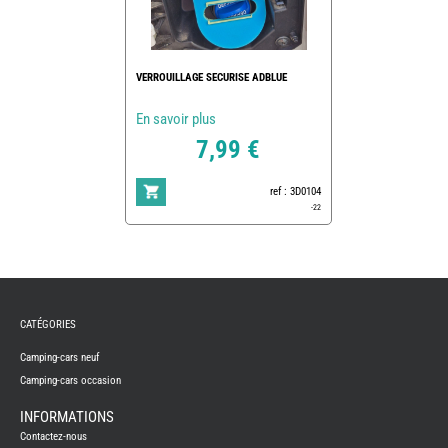
VERROUILLAGE SECURISE ADBLUE
En savoir plus
7,99 €
ref : 3D0104
-22
REMY
FRERES
CATÉGORIES
CAMPING-
CARS
NEUFS
Camping-cars neuf
Camping-cars occasion
CAMPING-
CAR
ADRIA
INFORMATIONS
CAMPING-
Contactez-nous
CAR