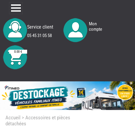
Mon
Service client
compte
05 45 31 05 58
0.00 €
Accueil
> Accessoires et pièces
détachées