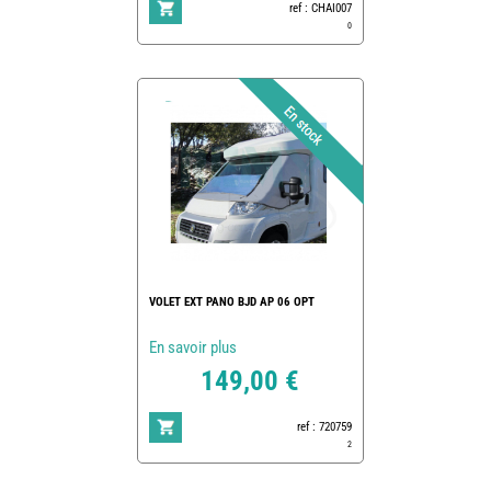
ref : CHAI007
0
VOLET EXT PANO BJD AP 06 OPT
En savoir plus
149,00 €
ref : 720759
2