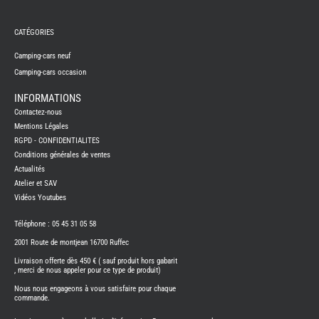
REMY
FRERES
CATÉGORIES
CAMPING-
CARS
NEUFS
Camping-cars neuf
Camping-cars occasion
CAMPING-
CAR
ADRIA
INFORMATIONS
CAMPING-
Contactez-nous
CAR
BENIMAR
Mentions Légales
RGPD - CONFIDENTIALITES
CAMPING-
CAR
Conditions générales de ventes
CARADO
Actualités
CAMPING-
CAR
Atelier et SAV
FLEURETTE
Vidéos Youtubes
CAMPING-
CAR
ITINEO
Téléphone : 05 45 31 05 58
CAMPING-
2001 Route de montjean 16700 Ruffec
CARS
OCCASION
Livraison offerte dès 450 € ( sauf produit hors gabarit
, merci de nous appeler pour ce type de produit)
CAMPING-
CAR
Nous nous engageons à vous satisfaire pour chaque
CARADO
commande.
FOURGONS/VANS