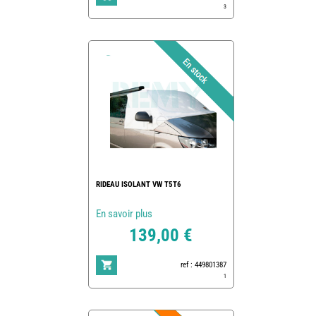
3
RIDEAU ISOLANT VW T5T6
En savoir plus
139,00 €
ref : 449801387
1