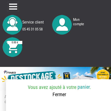
Mon
Service client
compte
05 45 31 05 58
0.00 €
panier
Vous avez ajouté
à votre
.
Fermer
Accueil
> Accessoires et pièces
détachées