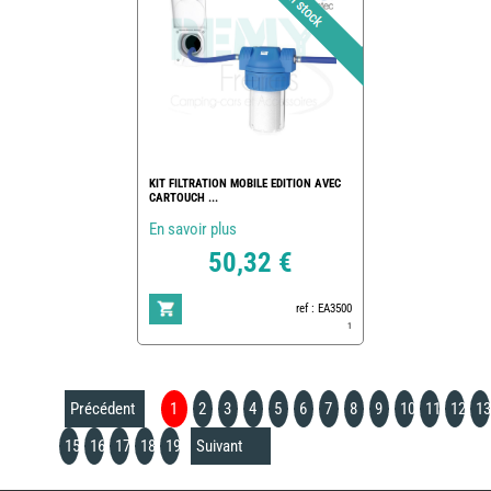
KIT FILTRATION MOBILE EDITION AVEC
CARTOUCH ...
En savoir plus
50,32 €
ref : EA3500
1
Précédent
1
2
3
4
5
6
7
8
9
10
11
12
13
15
16
17
18
19
Suivant