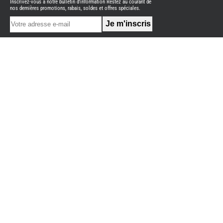
Inscrivez-vous à notre bulletin d'information Restez au courant de
NEUFS
nos dernières promotions, rabais, soldes et offres spéciales.
FOURGON
BENIMAR
FOURGON
DREAMER
FOURGON
FLORIUM
FOURGON
FREEDO
FOURGON
NOMADE
NATION
FOURGON
ROBETA
FOURGONS/VANS
OCCASION
BURSTNER
CARADO
KARMANN
MOBIL
PILOTE
ACCESSOIRES
ALARME