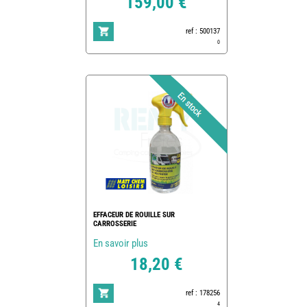
159,00 €
ref : 500137
0
EFFACEUR DE ROUILLE SUR
CARROSSERIE
En savoir plus
18,20 €
ref : 178256
4