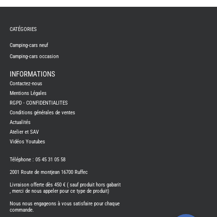
NEUF
CAMP
CAR
CATÉGORIES
ADRI
CAMP
Camping-cars neuf
CAR
BENI
Camping-cars occasion
CAMP
CAR
INFORMATIONS
CARA
Contactez-nous
CAMP
CAR
Mentions Légales
FLEUR
RGPD - CONFIDENTIALITES
CAMP
Conditions générales de ventes
CAR
ITINE
Actualités
Atelier et SAV
CAMP
CAR
Vidéos Youtubes
OCCA
Téléphone : 05 45 31 05 58
CAMP
CAR
CARA
2001 Route de montjean 16700 Ruffec
FOUR
Livraison offerte dès 450 € ( sauf produit hors gabarit
NEUF
, merci de nous appeler pour ce type de produit)
FOUR
Nous nous engageons à vous satisfaire pour chaque
BENI
commande.