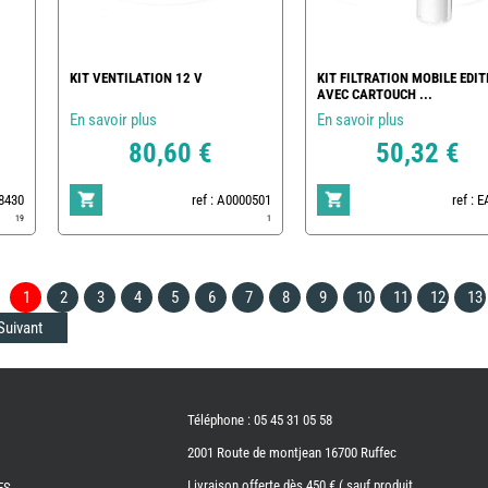
KIT VENTILATION 12 V
KIT FILTRATION MOBILE EDIT
AVEC CARTOUCH ...
En savoir plus
En savoir plus
80,60 €
50,32 €
78430
ref : A0000501
ref : 
19
1
1
2
3
4
5
6
7
8
9
10
11
12
13
Suivant
Téléphone : 05 45 31 05 58
2001 Route de montjean 16700 Ruffec
Livraison offerte dès 450 € ( sauf produit
ES