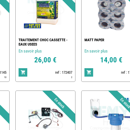
TRAITEMENT CHOC CASSETTE -
MATT PAPER
EAUX USEES
En savoir plus
En savoir plus
26,00 €
14,00 €
1145
ref : 172407
ref : 
10
2