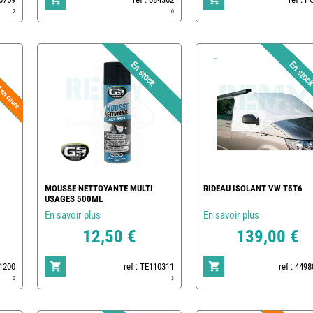
2
0
MOUSSE NETTOYANTE MULTI
RIDEAU ISOLANT VW T5T6
USAGES 500ML
En savoir plus
En savoir plus
12,50 €
139,00 €
01200
ref : TE110311
ref : 449
0
3