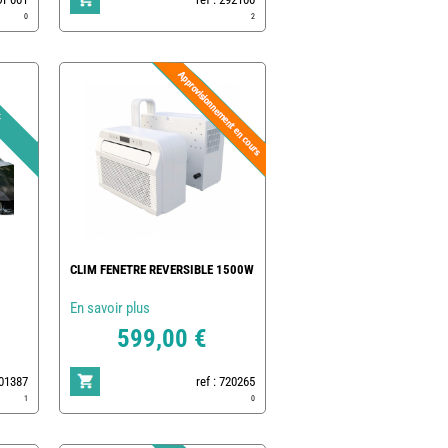
0
2
CLIM FENETRE REVERSIBLE 1500W
En savoir plus
599,00 €
801387
ref : 720265
1
0