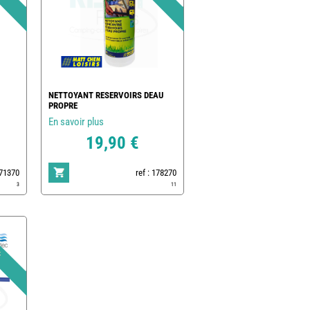
NETTOYANT RESERVOIRS DEAU
PROPRE
En savoir plus
19,90 €
171370
ref : 178270
3
11