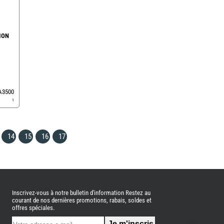
ION
EA3500
1
14
15
16
17
Inscrivez-vous à notre bulletin d'information Restez au
courant de nos dernières promotions, rabais, soldes et
offres spéciales.