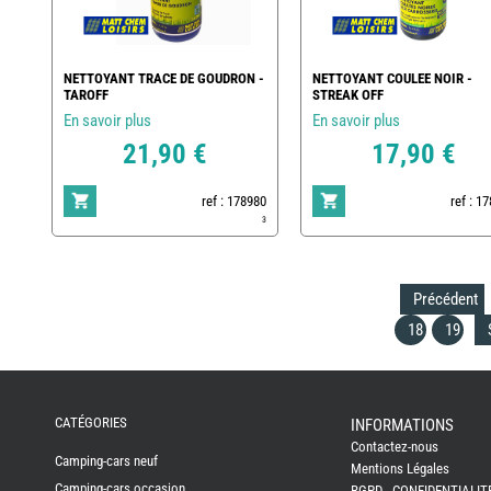
NETTOYANT TRACE DE GOUDRON -
NETTOYANT COULEE NOIR -
TAROFF
STREAK OFF
En savoir plus
En savoir plus
21,90 €
17,90 €
ref : 178980
ref : 1
3
Précédent
18
19
REMY
FRERES
CATÉGORIES
INFORMATIONS
Contactez-nous
CAMPING-
Camping-cars neuf
CARS
Mentions Légales
NEUFS
Camping-cars occasion
RGPD - CONFIDENTIALIT